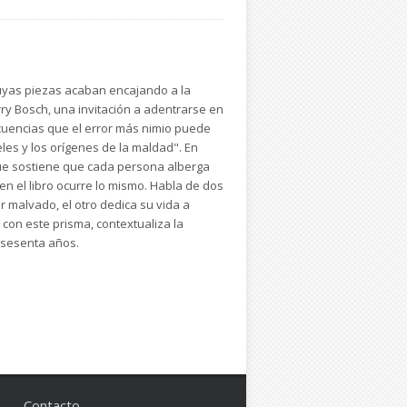
cuyas piezas acaban encajando a la
ry Bosch, una invitación a adentrarse en
nsecuencias que el error más nimio puede
les y los orígenes de la maldad". En
que sostiene que cada persona alberga
n el libro ocurre lo mismo. Habla de dos
 malvado, el otro dedica su vida a
con este prisma, contextualiza la
s sesenta años.
Contacto