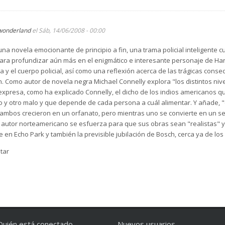
wonderland
el Sáb, 14/06/2008 - 00:00
na novela emocionante de principio a fin, una trama policial inteligente 
ara profundizar aún más en el enigmático e interesante personaje de Har
tica y el cuerpo policial, así como una reflexión acerca de las trágicas co
. Como autor de novela negra Michael Connelly explora "los distintos nive
expresa, como ha explicado Connelly, el dicho de los indios americanos 
o y otro malo y que depende de cada persona a cuál alimentar. Y añade, "e
ambos crecieron en un orfanato, pero mientras uno se convierte en un ser
l autor norteamericano se esfuerza para que sus obras sean "realistas" y 
e en Echo Park y también la previsible jubilación de Bosch, cerca ya de lo
tar
Quién está conectado
Nuevos usuarios