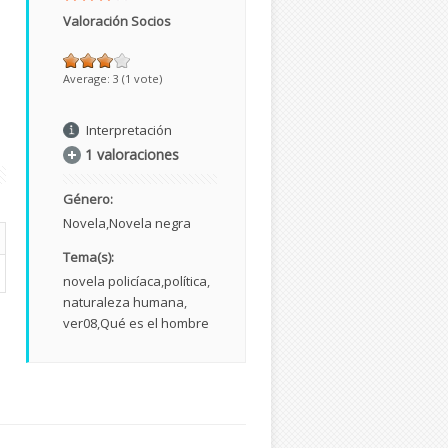
Valoración Socios
Average:
3
(
1
vote)
Interpretación
1 valoraciones
Género:
Novela
Novela negra
Tema(s):
novela policíaca
política
naturaleza humana
ver08
Qué es el hombre