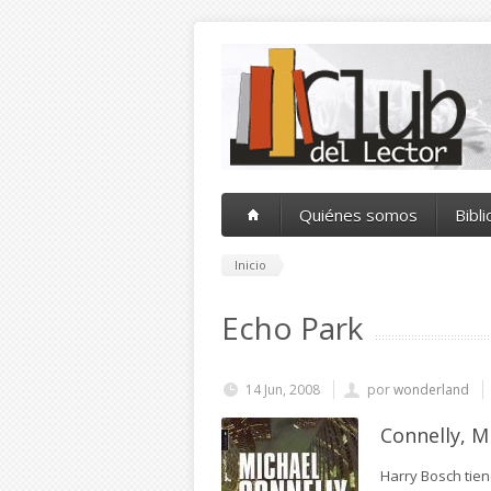
Pasar al contenido principal
Quiénes somos
Bibl
Inicio
Echo Park
14 Jun, 2008
por
wonderland
Connelly, M
Harry Bosch tien