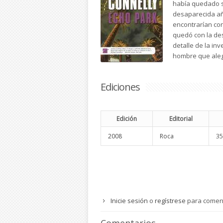
había quedado si
desaparecida añ
encontrarían con
quedó con la de
detalle de la inv
hombre que alega
Ediciones
Edición
Editorial
2008
Roca
35
Inicie sesión
o
regístrese
para comen
Comentarios