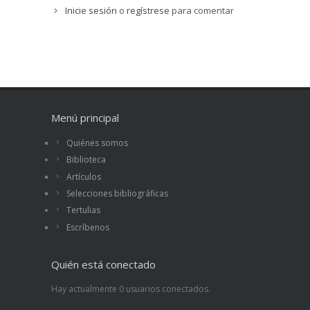
Inicie sesión
o
regístrese
para comentar
Menú principal
Quiénes somos
Biblioteca
Artículos
Selecciones bibliográficas
Tertulias
Escríbenos
Quién está conectado
Hay actualmente 0 usuarios conectados.