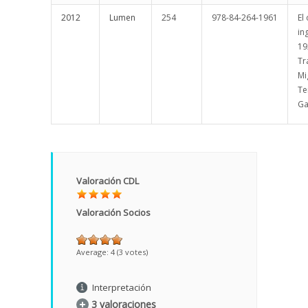
2012
Lumen
254
978-84-264-1961
El 
in
19
Tr
Mi
Te
Ga
Valoración CDL
Valoración Socios
Average:
4
(
3
votes)
Interpretación
3 valoraciones