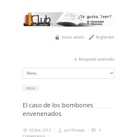
Pasar al contenido principal
Iniciar sesión
Regístrate!
Búsqueda avanzada
Inicio
El caso de los bombones
envenenados
03 Ene, 2013
por
fcrosas
1
Comentarios