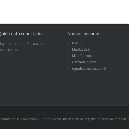
Quién está conectado
Nuevos usuarios
ICARO
Hay actualmente 0 usuarios
Madb2026
conectados.
Mika Campos
Carmen Rivero
egnaldobarrosvip40
itada por la Asociación Club del Lector, inscrita en el Registro de Asociaciones 