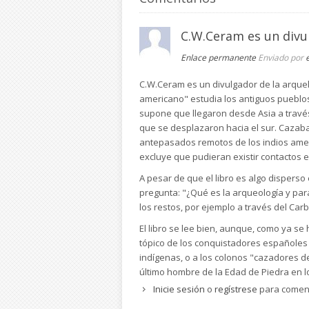
C.W.Ceram es un divu
Enlace permanente
Enviado por
C.W.Ceram es un divulgador de la arquelo
americano" estudia los antiguos pueblos
supone que llegaron desde Asia a través
que se desplazaron hacia el sur. Cazaba
antepasados remotos de los indios ameri
excluye que pudieran existir contactos e
A pesar de que el libro es algo disperso
pregunta: "¿Qué es la arqueología y par
los restos, por ejemplo a través del Car
El libro se lee bien, aunque, como ya se
tópico de los conquistadores españoles "
indígenas, o a los colonos "cazadores de 
último hombre de la Edad de Piedra en l
localidad de Oroville (California) el 29 d
Inicie sesión
o
regístrese
para comen