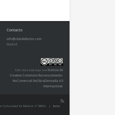
Contacto
info@clubdellector.com
Madrid
licencia de
Este obra está bajo una
Creative Commons Reconocimiento-
NoComercial-SinObraDerivada 4.0
Internacional
.
de la Comunidad de Madrid, nº 28826. |
Aviso