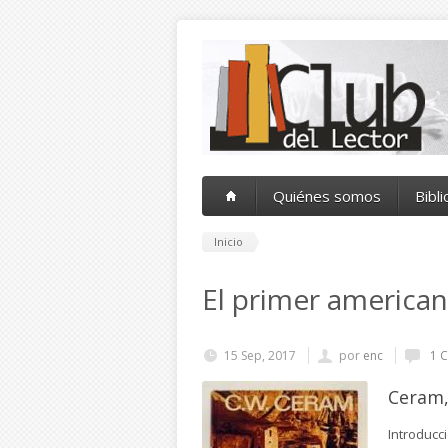
Pasar al contenido principal
Quiénes somos
Bibl
Inicio
El primer america
15 Sep, 2017
por
enc
1 C
Ceram,
Introducc