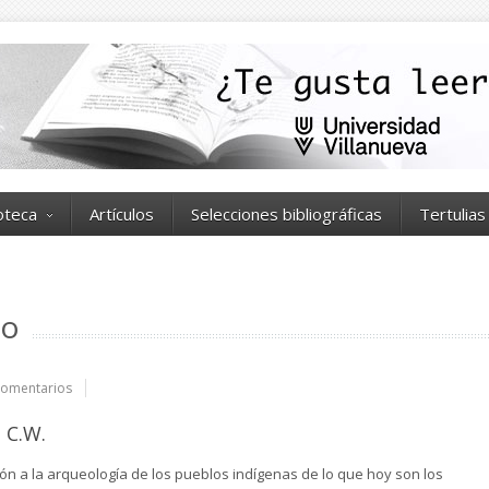
ioteca
Artículos
Selecciones bibliográficas
Tertulias
no
omentarios
 C.W.
ión a la arqueología de los pueblos indígenas de lo que hoy son los