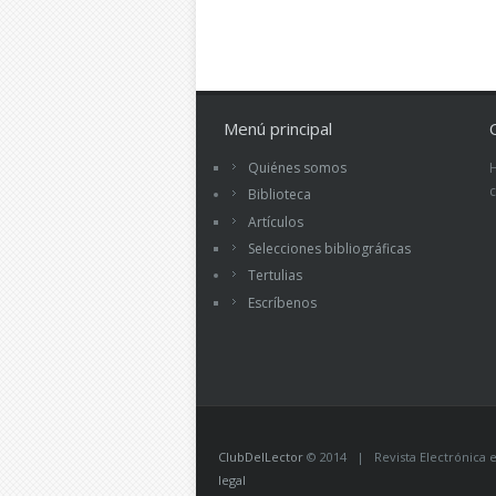
Menú principal
Quiénes somos
Biblioteca
Artículos
Selecciones bibliográficas
Tertulias
Escríbenos
ClubDelLector
© 2014 | Revista Electrónica ed
legal