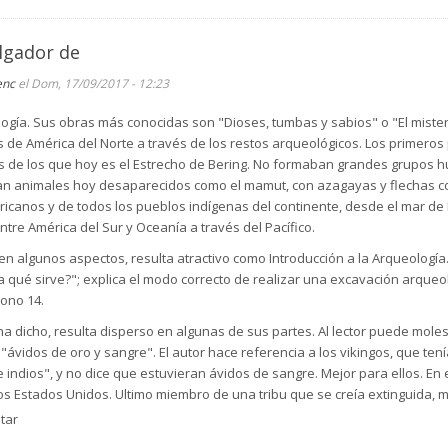
lgador de
enc
el Dom, 17/09/2017 - 12:23
gía. Sus obras más conocidas son "Dioses, tumbas y sabios" o "El misterio 
 de América del Norte a través de los restos arqueológicos. Los primero
 de los que hoy es el Estrecho de Bering. No formaban grandes grupos hu
n animales hoy desaparecidos como el mamut, con azagayas y flechas con 
canos y de todos los pueblos indígenas del continente, desde el mar de Be
ntre América del Sur y Oceanía a través del Pacífico.
 en algunos aspectos, resulta atractivo como Introducción a la Arqueología.
a qué sirve?"; explica el modo correcto de realizar una excavación arqueo
bono 14.
 ha dicho, resulta disperso en algunas de sus partes. Al lector puede mole
ávidos de oro y sangre". El autor hace referencia a los vikingos, que tení
indios", y no dice que estuvieran ávidos de sangre. Mejor para ellos. En el
os Estados Unidos. Ultimo miembro de una tribu que se creía extinguida, 
e agosto de 1911.
tar