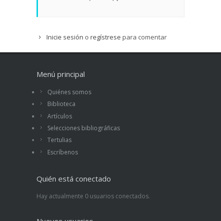
Inicie sesión
o
regístrese
para comentar
Menú principal
Quiénes somos
Biblioteca
Artículos
Selecciones bibliográficas
Tertulias
Escríbenos
Quién está conectado
Hay actualmente 0 usuarios conectados.
Nuevos usuarios