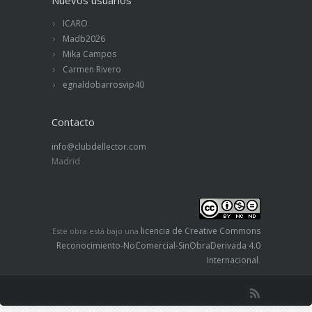
ICARO
Madb2026
Mika Campos
Carmen Rivero
egnaldobarrosvip40
Contacto
info@clubdellector.com
Madrid
licencia de Creative Commons
Este obra está bajo una
Reconocimiento-NoComercial-SinObraDerivada 4.0
Internacional
.