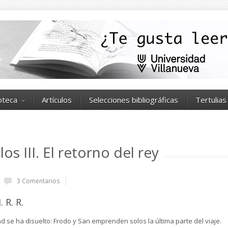
ioteca
Artículos
Selecciones bibliográficas
Tertulias
los III. El retorno del rey
3 Comentarios
. R. R.
 se ha disuelto: Frodo y San emprenden solos la última parte del viaje.