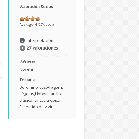
Valoración Socios
Average:
4
(
27
votes)
Interpretación
27 valoraciones
Género:
Novela
Tema(s):
Boromir
orcos
Aragorn
Légolas
Hobbits
anillo
clásico
fantasía épica
El sentido de vivir