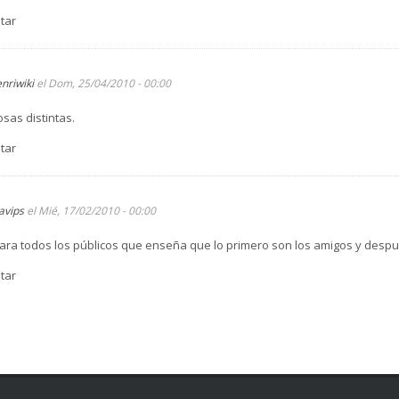
tar
enriwiki
el Dom, 25/04/2010 - 00:00
osas distintas.
tar
javips
el Mié, 17/02/2010 - 00:00
ara todos los públicos que enseña que lo primero son los amigos y despué
tar