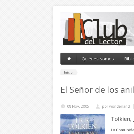
Pasar al contenido principal
Quiénes somos
Bibl
Inicio
El Señor de los anil
08 Nov, 2005
por
wonderland
Tolkien, J
La Comunidad