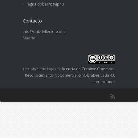
egnaldobarrosvip40
Contacto
info@clubdellector.com
Madrid
licencia de Creative Commons
Este obra está bajo una
Reconocimiento-NoComercial-SinObraDerivada 4.0
Internacional
.