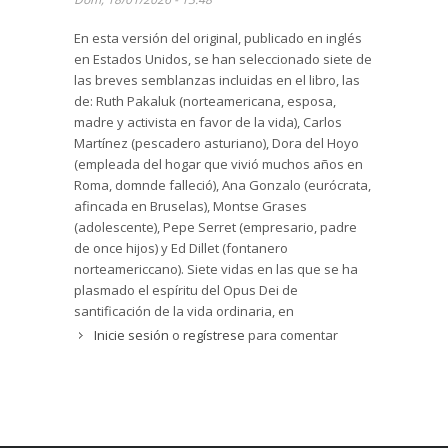
En esta versión del original, publicado en inglés
en Estados Unidos, se han seleccionado siete de
las breves semblanzas incluidas en el libro, las
de: Ruth Pakaluk (norteamericana, esposa,
madre y activista en favor de la vida), Carlos
Martínez (pescadero asturiano), Dora del Hoyo
(empleada del hogar que vivió muchos años en
Roma, domnde falleció), Ana Gonzalo (eurócrata,
afincada en Bruselas), Montse Grases
(adolescente), Pepe Serret (empresario, padre
de once hijos) y Ed Dillet (fontanero
norteamericcano). Siete vidas en las que se ha
plasmado el espíritu del Opus Dei de
santificación de la vida ordinaria, en
circunstancias muy variadas. De algunos, se ha
Inicie sesión
o
regístrese
para comentar
iniciado el proceso de canonización. Libro muy
recomendable para un público amplio, muestra
la alegría de vivir la fe con coherencia y
heroísmo, también cuando llegan la enfermedad,
las dificultades, el sufrimiento. Luis Ramoneda