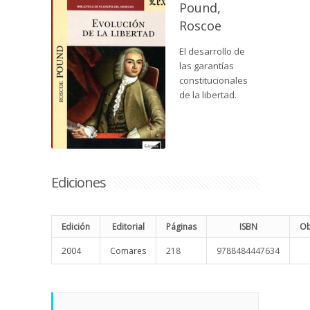
Pound,
Roscoe
El desarrollo de
las garantías
constitucionales
de la libertad.
Ediciones
Edición
Editorial
Páginas
ISBN
Ob
2004
Comares
218
9788484447634