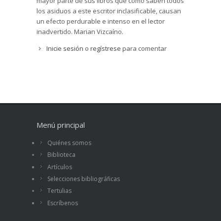
mayor parte de sus libros que como saben todos
los asiduos a este escritor inclasificable, causan
un efecto perdurable e intenso en el lector
inadvertido. Marian Vizcaíno.
Inicie sesión
o
regístrese
para comentar
Menú principal
Quiénes somos
Biblioteca
Artículos
Selecciones bibliográficas
Tertulias
Escríbenos