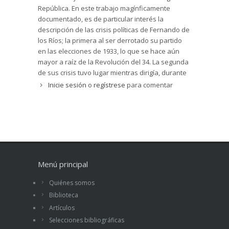
República. En este trabajo magínficamente
documentado, es de particular interés la
descripción de las crisis políticas de Fernando de
los Ríos; la primera al ser derrotado su partido
en las elecciones de 1933, lo que se hace aún
mayor a raíz de la Revolución del 34. La segunda
de sus crisis tuvo lugar mientras dirigía, durante
la Guerra Civil, la Embajada de Washington al ser
Inicie sesión
o
regístrese
para comentar
derrotada su facción política en el gobierno
republicano de 1939.
Menú principal
Quiénes somos
Biblioteca
Artículos
Selecciones bibliográficas