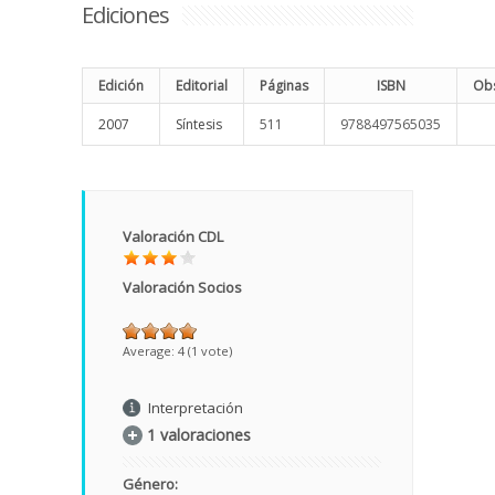
Ediciones
Edición
Editorial
Páginas
ISBN
Obs
2007
Síntesis
511
9788497565035
Valoración CDL
Valoración Socios
Average:
4
(
1
vote)
Interpretación
1 valoraciones
Género: