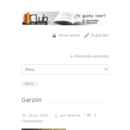
Pasar al contenido principal
Iniciar sesión
Regístrate!
Búsqueda avanzada
Inicio
Garzón
24 Jun, 2003
por
arturo e
2
Comentarios