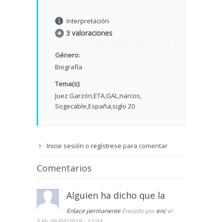
Interpretación
3 valoraciones
Género:
Biografía
Tema(s):
Juez Garzón
ETA
GAL
narcos
Sogecable
España
siglo 20
Inicie sesión
o
regístrese
para comentar
Comentarios
Alguien ha dicho que la
Enlace permanente
Enviado por
enc
el
Sáb, 06/04/2019 - 12:04