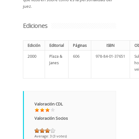
juez.
Ediciones
Edición
Editorial
Páginas
ISBN
Ob
2000
Plaza &
606
978-84-01-37651
Sub
Janes
ho
ve
Valoración CDL
Valoración Socios
Average:
3
(
3
votes)