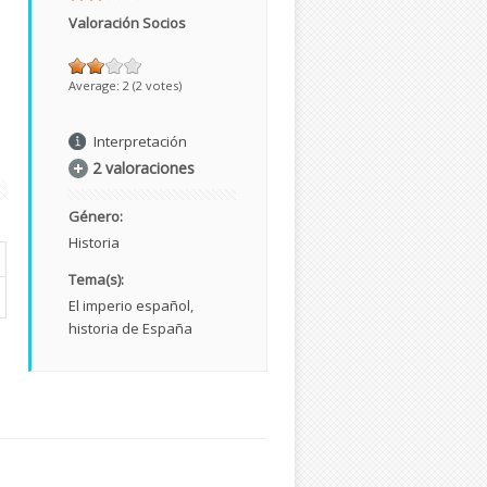
Valoración Socios
Average:
2
(
2
votes)
Interpretación
2 valoraciones
Género:
Historia
Tema(s):
El imperio español
historia de España