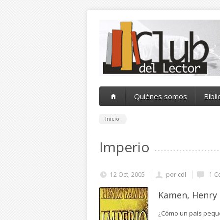
Pasar al contenido principal
Quiénes somos
Bibl
Inicio
Imperio
12 Oct, 2005
por
cdl
1 C
Kamen, Henry
¿Cómo un país pequeñ