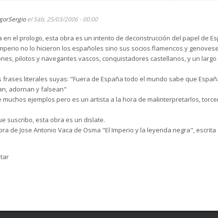
IgorSergio
el Sáb, 25/03/2006 - 00:00
n el prologo, esta obra es un intento de deconstrucción del papel de Esp
mperio no lo hicieron los españoles sino sus socios flamencos y genove
nes, pilotos y navegantes vascos, conquistadores castellanos, y un largo
 frases literales suyas: "Fuera de España todo el mundo sabe que España 
an, adornan y falsean"
muchos ejemplos pero es un artista a la hora de malinterpretarlos, torcer
ue suscribo, esta obra es un dislate.
obra de Jose Antonio Vaca de Osma "El Imperio y la leyenda negra", escrita 
tar