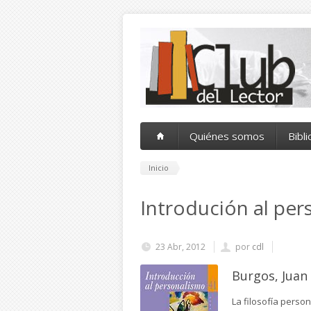
Pasar al contenido principal
Quiénes somos
Bibl
Inicio
Introdución al pe
23 Abr, 2012
por
cdl
Burgos, Juan
La filosofía perso