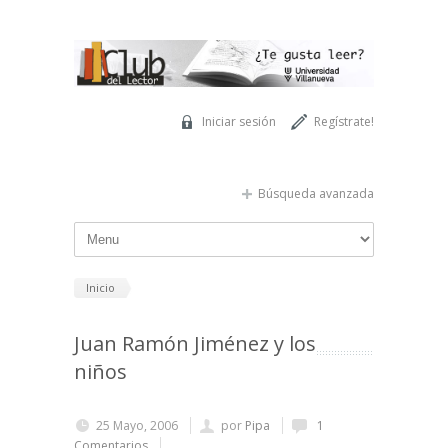
Pasar al contenido principal
Iniciar sesión
Regístrate!
Búsqueda avanzada
Inicio
Juan Ramón Jiménez y los
niños
25 Mayo, 2006
por
Pipa
1
Comentarios