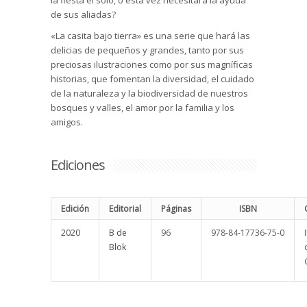
la fiesta él solo, o esta vez necesitará la ayuda
de sus aliadas?
«La casita bajo tierra» es una serie que hará las
delicias de pequeños y grandes, tanto por sus
preciosas ilustraciones como por sus magníficas
historias, que fomentan la diversidad, el cuidado
de la naturaleza y la biodiversidad de nuestros
bosques y valles, el amor por la familia y los
amigos.
Ediciones
Edición
Editorial
Páginas
ISBN
2020
B de
96
978-84-17736-75-0
Blok