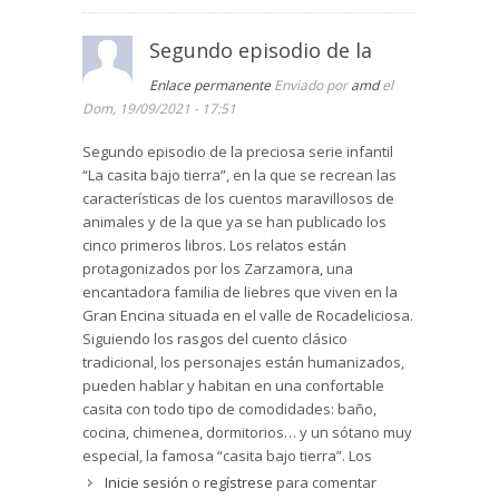
Segundo episodio de la
Enlace permanente
Enviado por
amd
el
Dom, 19/09/2021 - 17:51
Segundo episodio de la preciosa serie infantil
“La casita bajo tierra”, en la que se recrean las
características de los cuentos maravillosos de
animales y de la que ya se han publicado los
cinco primeros libros. Los relatos están
protagonizados por los Zarzamora, una
encantadora familia de liebres que viven en la
Gran Encina situada en el valle de Rocadeliciosa.
Siguiendo los rasgos del cuento clásico
tradicional, los personajes están humanizados,
pueden hablar y habitan en una confortable
casita con todo tipo de comodidades: baño,
cocina, chimenea, dormitorios… y un sótano muy
especial, la famosa “casita bajo tierra”. Los
Zarzamora forman una alegre familia numerosa
Inicie sesión
o
regístrese
para comentar