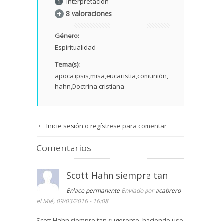
Interpretación
8 valoraciones
Género:
Espiritualidad
Tema(s):
apocalipsis
misa
eucaristía
comunión
hahn
Doctrina cristiana
Inicie sesión
o
regístrese
para comentar
Comentarios
Scott Hahn siempre tan
Enlace permanente
Enviado por
acabrero
el Mié, 09/03/2016 - 16:08
Scott Hahn siempre tan sugerente, haciendo uso