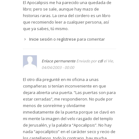
El Apocalipsis me ha parecido una quedada de
libro; pero se sale, aunque hay mazo de
historias raras. La cena del cordero es un libro
que recomiendo leer a cualquier persona, así
que ya sabes, tú mismo.
Inicie sesión
o
regístrese
para comentar
Enlace permanente
Enviado por
cdl
el Vie,
04/04/2003 - 00:00
El otro día pregunté en mi oficina a unas
compañeras si tenían inconveniente en que
dejara abierta una puerta. “Las puertas son para
estar cerradas”, me respondieron. No pude por
menos de sonreírme y olvidarme
inmediatamente de la puerta porque se clavó en
mi mente la imagen del velo rasgado del templo
de Jerusalén, y la palabra “Apocalipsis”. No hay
nada “apocalíptico” en el carácter seco y recio de
los castellanos, todo lo contrario, hay mucha