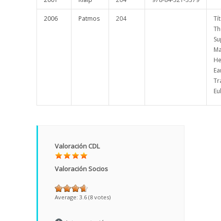
2006
Patmos
204
Tí
Th
Su
Ma
He
Ea
Tr
Eu
Valoración CDL
Valoración Socios
Average:
3.6
(
8
votes)