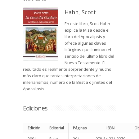
Hahn, Scott
En este libro, Scott Hahn
explica la Misa desde el
libro del Apocalipsis y
ofrece algunas claves
litúrgicas que iluminan el
sentido del último libro del
Nuevo Testamento. El
resultado es realmente sorprendente y mucho
más claro que tantas interpretaciones de
milenarismos, número de la Bestia o Jinetes del
Apocalipsis.
Ediciones
Edición
Editorial
Páginas
ISBN
Ob
2001
Rialp
204
978-84-321-3379