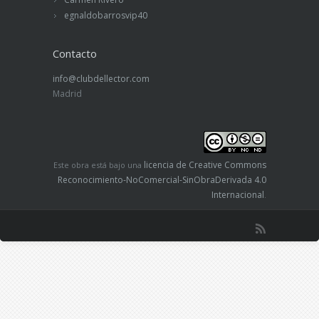
egnaldobarrosvip40
Contacto
info@clubdellector.com
Madrid
licencia de Creative Commons
Este obra está bajo una
Reconocimiento-NoComercial-SinObraDerivada 4.0
Internacional
.