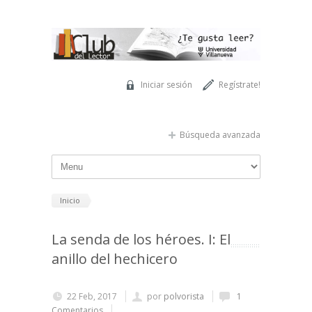
Pasar al contenido principal
Iniciar sesión
Regístrate!
Búsqueda avanzada
Inicio
La senda de los héroes. I: El
anillo del hechicero
22 Feb, 2017
por
polvorista
1
Comentarios