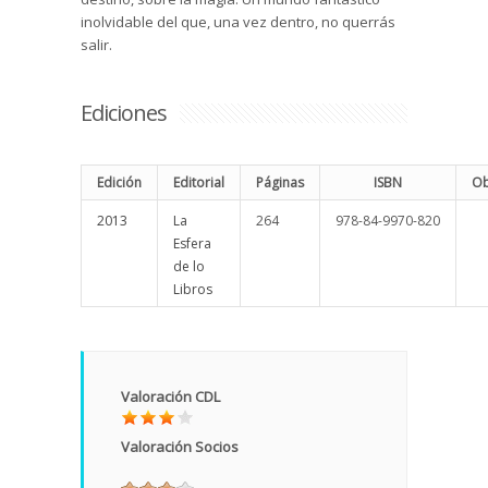
inolvidable del que, una vez dentro, no querrás
salir.
Ediciones
Edición
Editorial
Páginas
ISBN
Ob
2013
La
264
978-84-9970-820
Esfera
de lo
Libros
Valoración CDL
Valoración Socios