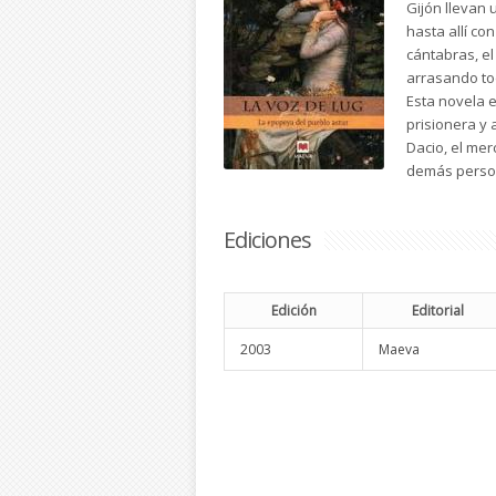
Gijón llevan 
hasta allí co
cántabras, el
arrasando to
Esta novela e
prisionera y 
Dacio, el mer
demás person
Ediciones
Edición
Editorial
2003
Maeva