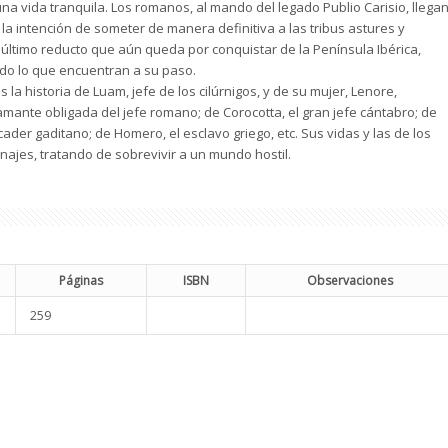
una vida tranquila. Los romanos, al mando del legado Publio Carisio, llega
n la intención de someter de manera definitiva a las tribus astures y
 último reducto que aún queda por conquistar de la Península Ibérica,
do lo que encuentran a su paso.
s la historia de Luam, jefe de los cilúrnigos, y de su mujer, Lenore,
amante obligada del jefe romano; de Corocotta, el gran jefe cántabro; de
cader gaditano; de Homero, el esclavo griego, etc. Sus vidas y las de los
ajes, tratando de sobrevivir a un mundo hostil.
Páginas
ISBN
Observaciones
259