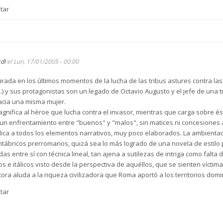
tar
cdl
el Lun, 17/01/2005 - 00:00
irada en los últimos momentos de la lucha de las tribus astures contra la
 a.C.) y sus protagonistas son un legado de Octavio Augusto y el jefe de una 
hacia una misma mujer.
agnifica al héroe que lucha contra el invasor, mientras que carga sobre és
n enfrentamiento entre "buenos" y "malos", sin matices ni concesiones al
plica a todos los elementos narrativos, muy poco elaborados. La ambientació
tábricos prerromanos, quizá sea lo más logrado de una novela de estilo
das entre sí con técnica lineal, tan ajena a sutilezas de intriga como falt
ros e itálicos visto desde la perspectiva de aquéllos, que se sienten víct
utora aluda a la riqueza civilizadora que Roma aportó a los territorios dom
tar