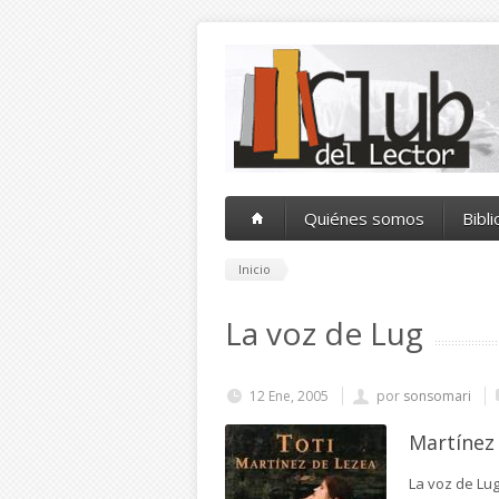
Pasar al contenido principal
Quiénes somos
Bibl
Inicio
La voz de Lug
12 Ene, 2005
por
sonsomari
Martínez 
La voz de Lug