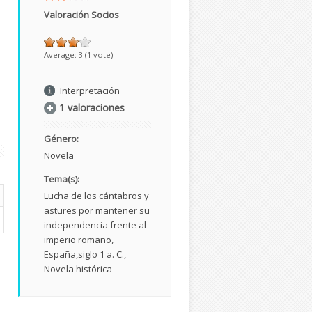
n
Valoración Socios
Average:
3
(
1
vote)
Interpretación
1 valoraciones
Género:
Novela
Tema(s):
Lucha de los cántabros y
astures por mantener su
independencia frente al
imperio romano
España
siglo 1 a. C.
Novela histórica