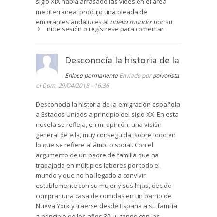
siglo XIX había arrasado las vides en el área
mediterranea, produjo una oleada de
emigrantes andaluces al
nuevo mundo
; por su
Inicie sesión
o
regístrese
para comentar
parte los gallegos nunca han necesitado un
motivo para emigrar, siempre que se les ofrezca
la posibilidad de mejorar su nivel de vida; por
Desconocía la historia de la
último los hispano-cubanos ya estaban a un
salto de los Estados Unidos, para éllos más que
Enlace permanente
Enviado por
polvorista
emigración era un corto viaje.
el Dom, 29/04/2018 - 16:36
Junto con la inmigración económica, en 1936 llegó
Desconocía la historia de la emigración española
a Nueva York un exilado político de primer nivel,
a Estados Unidos a principio del siglo XX. En esta
S.A.R. don Alfonso de Borbón y Battemberg,
novela se refleja, en mi opinión, una visión
conde de Covadonga, primogénito de
general de ella, muy conseguida, sobre todo en
S.M.Alfonso XIII, Rey de España en el exilio.
lo que se refiere al ámbito social. Con el
Alfonso había renunciado en 1933 a sus
argumento de un padre de familia que ha
derechos dinásticos para contraer matrimonio
trabajado en múltiples labores por todo el
con la hermosa cubana Edelmira Sampedro. El
mundo y que no ha llegado a convivir
matrimonio duró tres años y cuando, en Cuba,
establemente con su mujer y sus hijas, decide
Edelmira decidió a separarse de Alfonso, el
comprar una casa de comidas en un barrio de
conde de Covadonga se trasladó a Nueva York.
Nueva York y traerse desde España a su familia
El dimitido Príncipe de Asturias era hemofílico,
a principio de los años 30. Jugando con las