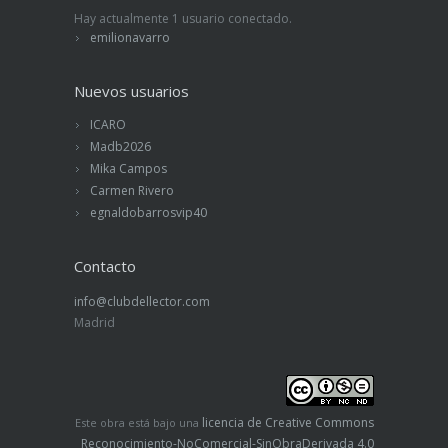
Hay actualmente 1 usuario conectado.
emilionavarro
Nuevos usuarios
ICARO
Madb2026
Mika Campos
Carmen Rivero
egnaldobarrosvip40
Contacto
info@clubdellector.com
Madrid
licencia de Creative Commons
Este obra está bajo una
Reconocimiento-NoComercial-SinObraDerivada 4.0