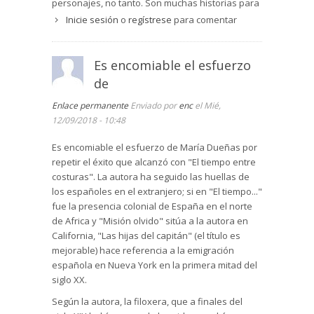
personajes, no tanto. Son muchas historias para
llenar más de seiscientas páginas porque es lo
Inicie sesión
o
regístrese
para comentar
que se lleva, en seis grandes partes, con
capítulos numerados pero sin un índice, otra
moda inexplicable en muchas novelas actuales.
Es encomiable el esfuerzo
Los primeros pasos resultan algo reiterativos
de
aunque la novela va cobrando fuerza e interés.
Solamente a final las cosas cuadran y la
Enlace permanente
Enviado por
enc
el Mié,
malignidad de un mafioso tiene su merecido.
12/09/2018 - 10:48
Dueñas tiene oficio, se ha documentado bien y
Es encomiable el esfuerzo de María Dueñas por
engancha al lector. Hay momentos sentimentales
repetir el éxito que alcanzó con "El tiempo entre
y algunas descripciones explícitas, quizá porque
costuras". La autora ha seguido las huellas de
también es la moda. La novela es un merecido
los españoles en el extranjero; si en "El tiempo..."
homenaje a las familias emigrantes que viven
fue la presencia colonial de España en el norte
con arrojo en condiciones muy duras, y también
de Africa y "Misión olvido" sitúa a la autora en
una protagonismo de un feminismo positivo, con
California, "Las hijas del capitán" (el título es
unas mujeres capaces de salir adelant en medio
mejorable) hace referencia a la emigración
de incertidumbres y errores.
española en Nueva York en la primera mitad del
siglo XX.
Según la autora, la filoxera, que a finales del