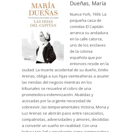
Dueñas, María
Nueva York, 1936. La
pequeña casa de
comidas El Capitán
arranca su andadura
en la calle catorce,
uno de los enclaves
de la colonia
española que por
entonces reside en la
ciudad. La muerte accidental de su dueño, Emilio
Arenas, obliga a sus hijas veinteañeras a asumir
las riendas del negocio mientras en los
tribunales se resuelve el cobro de una
prometedora indemnización. Abatidas y
acosadas por la urgente necesidad de
sobrevivir, las temperamentales Victoria, Mona y
Luz Arenas se abrirán paso entre rascacielos,
compatriotas, adversidades y amores, decididas
a convertir un sueño en realidad. Con una
lectura tan ágil y envolvente como conmovedora,