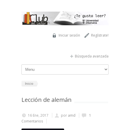
Pasar al contenido principal
Iniciar sesión
Regístrate!
Búsqueda avanzada
Inicio
Lección de alemán
16 Ene, 2017
por
amd
1
Comentarios