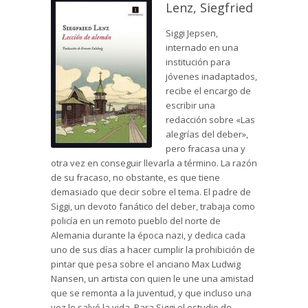
Lenz, Siegfried
Siggi Jepsen,
internado en una
institución para
jóvenes inadaptados,
recibe el encargo de
escribir una
redacción sobre «Las
alegrías del deber»,
pero fracasa una y
otra vez en conseguir llevarla a término. La razón
de su fracaso, no obstante, es que tiene
demasiado que decir sobre el tema. El padre de
Siggi, un devoto fanático del deber, trabaja como
policía en un remoto pueblo del norte de
Alemania durante la época nazi, y dedica cada
uno de sus días a hacer cumplir la prohibición de
pintar que pesa sobre el anciano Max Ludwig
Nansen, un artista con quien le une una amistad
que se remonta a la juventud, y que incluso una
vez le salvó la vida. Para Siggi el estudio de