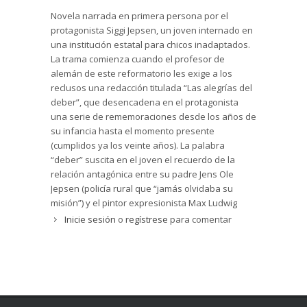
Novela narrada en primera persona por el
protagonista Siggi Jepsen, un joven internado en
una institución estatal para chicos inadaptados.
La trama comienza cuando el profesor de
alemán de este reformatorio les exige a los
reclusos una redacción titulada “Las alegrías del
deber”, que desencadena en el protagonista
una serie de rememoraciones desde los años de
su infancia hasta el momento presente
(cumplidos ya los veinte años). La palabra
“deber” suscita en el joven el recuerdo de la
relación antagónica entre su padre Jens Ole
Jepsen (policía rural que “jamás olvidaba su
misión”) y el pintor expresionista Max Ludwig
Nansen, al que se le prohibió pintar durante los
Inicie sesión
o
regístrese
para comentar
años más duros del nazismo (distanciado del
carácter nacional y peligroso para el Estado):
“Vais a por lo que os da miedo, lo confiscáis, lo
rasgáis, lo quemáis; pero lo que se ganó con
esfuerzo, los buenos logros, permanecerán” (p.
82).