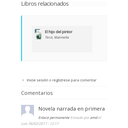
Libros relacionados
El hijo del pintor
Terzi, Marinella
Inicie sesión
o
regístrese
para comentar
Comentarios
Novela narrada en primera
Enlace permanente
Enviado por
amd
el
Lun, 06/02/2017 - 12:17