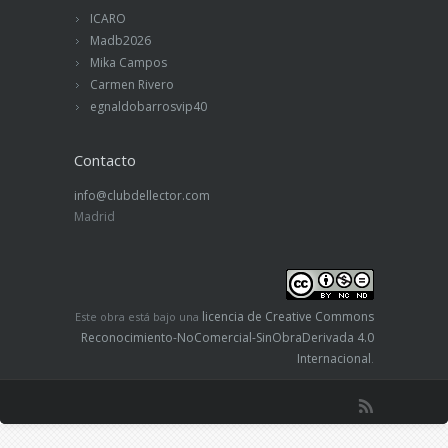
ICARO
Madb2026
Mika Campos
Carmen Rivero
egnaldobarrosvip40
Contacto
info@clubdellector.com
Madrid
licencia de Creative Commons
Este obra está bajo una
Reconocimiento-NoComercial-SinObraDerivada 4.0
Internacional
.