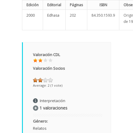
Edición
Editorial
Páginas
ISBN
Obse
2000
Edhasa
202
84.350.1593.9
Origi
de 19
Valoración CDL
Valoración Socios
Average:
2
(
1
vote)
Interpretación
1 valoraciones
Género:
Relatos