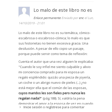
Lo malo de este libro no es
Enlace permanente
Enviado por
enc
el Lun,
14/10/2019 - 21:01
Lo malo de este libro no es su temática, cómico-
escabrosa o escabroso-cómica; lo malo es que
sus historietas no tienen excesiva gracia. Una
desilusión. A pesar de ello copio un pasaje,
porque puede servir como tema de reflexión:
Cuenta el autor que una vez alguien le explicaba:
"Cuando le soy infiel me siento culpable y alivio
mi conciencia comprado para mi esposa un
regalo espléndido: quizás una pieza de joyería,
un coche o un abrigo nuevo de pieles (...) ¿no
está mejor ella que el común de las esposas,
cuyos maridos les son fieles pero nunca les
regalan nada?
" (pág.188). Sí, valdría la pena
demostrar el amor a la esposa de vez en cuando
Inicie sesión
o
regístrese
para comentar
mediante algún regalo, aunque uno no se sienta