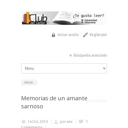
Pasar al contenido principal
Iniciar sesión
Regístrate!
Búsqueda avanzada
Inicio
Memorias de un amante
sarnoso
14 Oct, 2019
por
enc
1
Comentarios