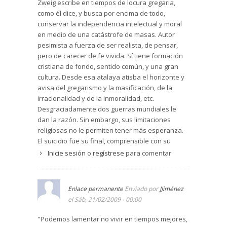
Zweig escribe en tiempos de locura gregaria,
como él dice, y busca por encima de todo,
conservar la independencia intelectual y moral
en medio de una catástrofe de masas. Autor
pesimista a fuerza de ser realista, de pensar,
pero de carecer de fe vivida. Sí tiene formación
cristiana de fondo, sentido común, y una gran
cultura. Desde esa atalaya atisba el horizonte y
avisa del gregarismo y la masificación, de la
irracionalidad y de la inmoralidad, etc.
Desgraciadamente dos guerras mundiales le
dan la razón. Sin embargo, sus limitaciones
religiosas no le permiten tener más esperanza.
El suicidio fue su final, comprensible con su
pesimismo. Dios sabe más.
Inicie sesión
o
regístrese
para comentar
En esta semblanza del pensador Montaigne, se
aprecian los puntos des conexión de Zweig con
el francés, y la comprensión íntima que deriva de
Enlace permanente
Enviado por
JJiménez
ello. En verdad, Montaigne se muestra como un
el Sáb, 21/02/2009 - 00:00
adelantado de su tiempo, un viajero observador
"Podemos lamentar no vivir en tiempos mejores,
y una avidez por conocer y comprender otras