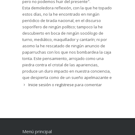
pero no podemos huir del presente".
mentalidades. En los tiempos que corren , y
Esta demoledora reflexión, con la que he topado
siempre, Montaigne puede servir de ejemplo de
estos días, no la he encontrado en ningún
hombre dedicado al bien común, con honradez y
periódico de tirada nacional, en el discurso
sin beneficiarse: maravilla de ser humano
soporífero de ningún político; tampoco la he
dispuesto a servir.
descubierto en boca de ningún sociólogo de
Algunas sentencias son brillantes aunque no es
turno, mediático, maquillador y cantarín; ni por
preciso estar de acuerdo con ellas, pues no
asomo la he rescatado de ningún anuncio de
acierta en todo. En cualquier caso es un hombre
paparruchas con los que nos bombardea la caja
del que se pueden aprender muchas cosas, no
tonta. Este pensamiento, arrojado como una
todas, y un ejemplo de los valores de una buena
piedra contra el cristal de las apariencias,
educación clásica. A la vez se ve su carácter algo
produce un duro impacto en nuestra conciencia,
anárquico por no haber frecuentado la escuela y
que despierta como de un sueño apelmazante e
la unversidad, al menos a la medida del siglo XVI.
hipnótico, en una llamada a la reflexión y a la
Inicie sesión
o
regístrese
para comentar
esperanza. Pero la sentencia de marras no fue
escrita precisamente ayer, sino hace ya cinco
siglos, por este ahora rescatado en librerías
pensador francés, Montaigne, gracias al buen
hacer de Jaume Vallcorba y su siempre
impecable Acantilado.
Esta sentencia, que nos obliga a situarnos
Menú principal
erguidos ante ella para recibir su impacto y su