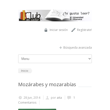
Pasar al contenido principal
Iniciar sesión
Regístrate!
Búsqueda avanzada
Inicio
Mozárabes y mozarabías
28 Jun, 2014
por
aita
1
Comentarios