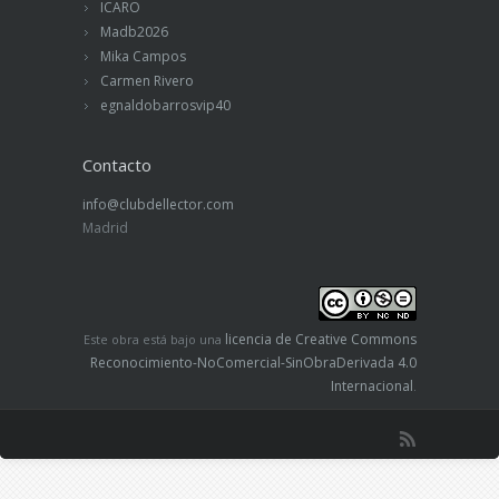
ICARO
Madb2026
Mika Campos
Carmen Rivero
egnaldobarrosvip40
Contacto
info@clubdellector.com
Madrid
licencia de Creative Commons
Este obra está bajo una
Reconocimiento-NoComercial-SinObraDerivada 4.0
Internacional
.