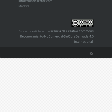
info@clubdellector.com
Madrid
licencia de Creative Commons
Este obra está bajo una
Reconocimiento-NoComercial-SinObraDerivada 4.0
Internacional
.