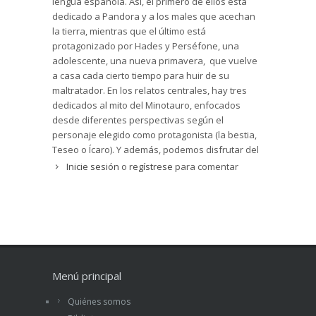
lengua española. Así, el primero de ellos está
dedicado a Pandora y a los males que acechan
la tierra, mientras que el último está
protagonizado por Hades y Perséfone, una
adolescente, una nueva primavera, que vuelve
a casa cada cierto tiempo para huir de su
maltratador. En los relatos centrales, hay tres
dedicados al mito del Minotauro, enfocados
desde diferentes perspectivas según el
personaje elegido como protagonista (la bestia,
Teseo o Ícaro). Y además, podemos disfrutar del
ingenio de una nueva Odisea, de las visiones de
Inicie sesión
o
regístrese
para comentar
Casandra, del juego de Eco y Narciso, y del
misterio de Hypnos y Thanatos: toques góticos,
momentos de miedo y peligros que acechan hoy
a los adolescentes.
Los autores de los relatos en orden de aparición
en la obra son Daniel Hernández Chambers,
Llanos Campos Martínez, Juan Ramón Biedma,
Menú principal
Carlos Salem, Beatriz Giménez de Ory, Rafael
Quiénes somos
Salmerón, Pedro Ramos, Jorge Corrales y Ledicia