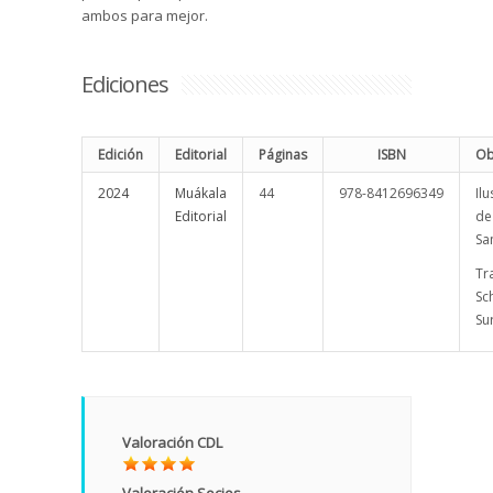
ambos para mejor.
Ediciones
Edición
Editorial
Páginas
ISBN
Ob
2024
Muákala
44
978-8412696349
Il
Editorial
de
Sa
Tr
Sc
Su
Valoración CDL