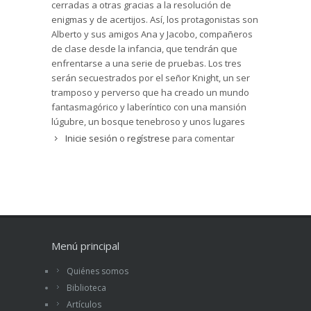
cerradas a otras gracias a la resolución de
enigmas y de acertijos. Así, los protagonistas son
Alberto y sus amigos Ana y Jacobo, compañeros
de clase desde la infancia, que tendrán que
enfrentarse a una serie de pruebas. Los tres
serán secuestrados por el señor Knight, un ser
tramposo y perverso que ha creado un mundo
fantasmagórico y laberíntico con una mansión
lúgubre, un bosque tenebroso y unos lugares
inverosímiles. Allí mantiene encerradas a las
Inicie sesión
o
regístrese
para comentar
víctimas que no han logrado resolver los
misterios y se alimenta de su tiempo. Ayudados
por un pequeño “isdup”, los tres amigos
utilizarán toda su astucia y su inteligencia para
salir del laberinto.
El autor de la novela es Juan Ramón Barat
(Valencia, 1959), que ha cultivado diversos
Menú principal
géneros literarios para jóvenes y adultos,
Quiénes somos
especialmente los de misterio e intriga. Entre sus
Biblioteca
obras para jóvenes destacan
Nowhere
,
La
Cofradía de la Luna Roja
,
Clara en la
oscuridad
,
La
Artículos