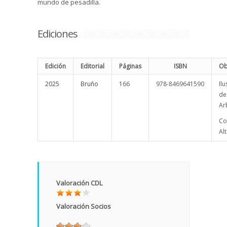
mundo de pesadilla.
Ediciones
Edición
Editorial
Páginas
ISBN
Ob
2025
Bruño
166
978-8469641590
Il
de
Ar
Co
Al
Valoración CDL
Valoración Socios