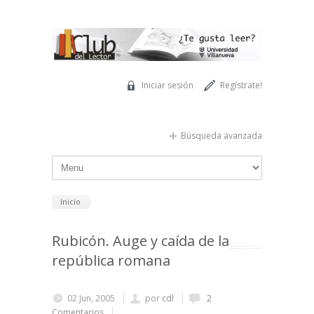
Pasar al contenido principal
Iniciar sesión
Regístrate!
Búsqueda avanzada
Inicio
Rubicón. Auge y caída de la
república romana
02 Jun, 2005
por
cdl
2
Comentarios