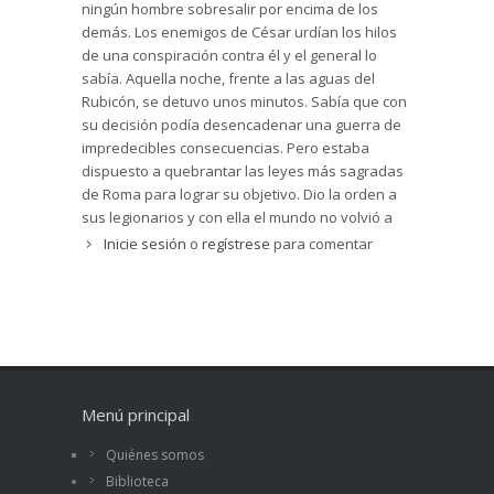
ningún hombre sobresalir por encima de los
demás. Los enemigos de César urdían los hilos
de una conspiración contra él y el general lo
sabía. Aquella noche, frente a las aguas del
Rubicón, se detuvo unos minutos. Sabía que con
su decisión podía desencadenar una guerra de
impredecibles consecuencias. Pero estaba
dispuesto a quebrantar las leyes más sagradas
de Roma para lograr su objetivo. Dio la orden a
sus legionarios y con ella el mundo no volvió a
ser igual. Al cruzar el río, César provocó una
Inicie sesión
o
regístrese
para comentar
confrontación global que finalizaría con el
establecimiento de la monarquía. La última
ciudad libre del mundo conocido había
sucumbido al poder absoluto. Tendría que pasar
otro milenio hasta que los ciudadanos volvieran
a hacerse de nuevo con él.
Menú principal
Quiénes somos
Biblioteca