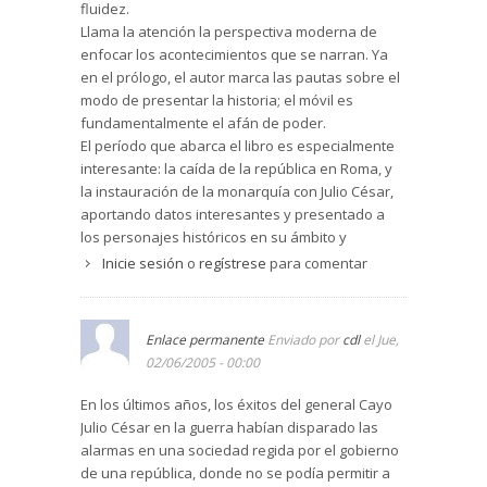
fluidez.
Llama la atención la perspectiva moderna de
enfocar los acontecimientos que se narran. Ya
en el prólogo, el autor marca las pautas sobre el
modo de presentar la historia; el móvil es
fundamentalmente el afán de poder.
El período que abarca el libro es especialmente
interesante: la caída de la república en Roma, y
la instauración de la monarquía con Julio César,
aportando datos interesantes y presentado a
los personajes históricos en su ámbito y
caracterizados de acuerdo con los datos
Inicie sesión
o
regístrese
para comentar
históricos que se conocen.
Es pues, este libro, una obra lograda, con
seriedad histórica, una narración fluida y un
Enlace permanente
Enviado por
cdl
el Jue,
enfoque moderno de una de los periodos más
02/06/2005 - 00:00
apasionantes de la historia de Roma y, por tanto
de occidente.
En los últimos años, los éxitos del general Cayo
Julio César en la guerra habían disparado las
alarmas en una sociedad regida por el gobierno
de una república, donde no se podía permitir a