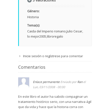
3 valoraciones
Género:
Historia
Tema(s):
Caida del Imperio romano
Julio Cesar
lo mejor2005
libroregalo
Inicie sesión
o
regístrese
para comentar
Comentarios
Enlace permanente
Enviado por
Ran
el
Lun, 03/11/2008 - 00:00
En este libro el autor ha sabido compaginar un
tratamiento histórico serio, con una narrativa ágil
que da vida y hace que la historia corra con