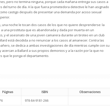
ones, pero no termina ninguna, porque cada mañana entrega sus casos a
es del turno de día. A la que fuera prometedora detective le han asignado
como castigo después de presentar una demanda por acoso sexual
perior.
, una noche le tocan dos casos de los que no quiere desprenderse: la
za a una prostituta que es abandonada y dada por muerta en un
o, y el asesinato de una joven camarera durante un tiroteo en un club
llard está decidida a no renunciar a los casos al amanecer. Contra las
añero, se dedica a ambas investigaciones de día mientras cumple con su
y acercan a Ballard a sus propios demonios y a la razón por la que no
des que le ponga el departamento.
Páginas
ISBN
Observaciones
76
978-84-9181-266