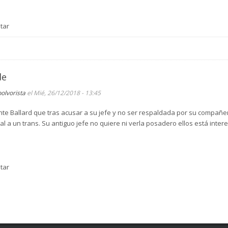
tar
de
polvorista
el Mié, 26/12/2018 - 13:45
te Ballard que tras acusar a su jefe y no ser respaldada por su compañer
al a un trans. Su antiguo jefe no quiere ni verla posadero ellos está inte
tar