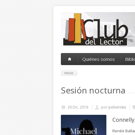
Pasar al contenido principal
Quiénes somos
Bibl
Inicio
Sesión nocturna
26 Dic, 2018
por
polvorista
Connelly
Renée Balla