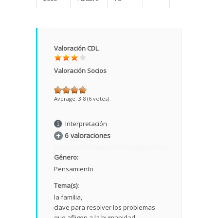
Valoración CDL
Valoración Socios
Average:
3.8
(
6
votes)
Interpretación
6 valoraciones
Género:
Pensamiento
Tema(s):
la familia
clave para resolver los problemas
que afligen a la humanidad