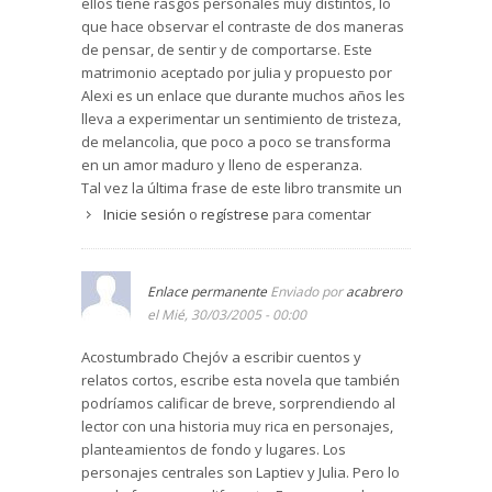
ellos tiene rasgos personales muy distintos, lo
que hace observar el contraste de dos maneras
de pensar, de sentir y de comportarse. Este
matrimonio aceptado por julia y propuesto por
Alexi es un enlace que durante muchos años les
lleva a experimentar un sentimiento de tristeza,
de melancolia, que poco a poco se transforma
en un amor maduro y lleno de esperanza.
Tal vez la última frase de este libro transmite un
mensaje de esperanza: "aquel que vive verá".
Inicie sesión
o
regístrese
para comentar
Verá cómo una vida, suspendida en el vacío
encuentra su sentido ante los gestos de cariño
que la otra persona le brinda.
Enlace permanente
Enviado por
acabrero
Chéjov describe con maestría una realidad que
el Mié, 30/03/2005 - 00:00
en la actualidad se encuentra con frecuencia,
aunque a veces con un dramático final. Los
Acostumbrado Chejóv a escribir cuentos y
temas que aborda estimulan a una profunda
relatos cortos, escribe esta novela que también
reflexión acerca de cuestiones como el sentido
podríamos calificar de breve, sorprendiendo al
de la vida, la búsqueda de la felicidad, ...
lector con una historia muy rica en personajes,
planteamientos de fondo y lugares. Los
personajes centrales son Laptiev y Julia. Pero lo