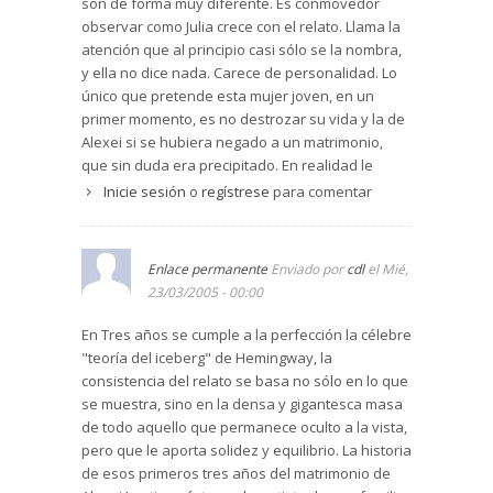
son de forma muy diferente. Es conmovedor
observar como Julia crece con el relato. Llama la
atención que al principio casi sólo se la nombra,
y ella no dice nada. Carece de personalidad. Lo
único que pretende esta mujer joven, en un
primer momento, es no destrozar su vida y la de
Alexei si se hubiera negado a un matrimonio,
que sin duda era precipitado. En realidad le
mueve el miedo a la soltería, aún siendo muy
Inicie sesión
o
regístrese
para comentar
joven, y a pasarse la vida en una pequeña
ciudad sin ambiente. Sin embargo Julia va
ganando fuerza y al final es quien salva la
Enlace permanente
Enviado por
cdl
el Mié,
historia, con una actitud de verdadera madurez
23/03/2005 - 00:00
femenina. Alexei Laptiev es siempre el centro de
la historia, y da la impresión de hombre sin
En Tres años se cumple a la perfección la célebre
carácter, sin sentido en la vida. En muchos
"teoría del iceberg" de Hemingway, la
momentos produce auténtica compasión. Al final
consistencia del relato se basa no sólo en lo que
le salva su mujer. Es verdaderamente una
se muestra, sino en la densa y gigantesca masa
historia de amor, de amor auténtico. Los demás
de todo aquello que permanece oculto a la vista,
personajes van pasando por el relato con
pero que le aporta solidez y equilibrio. La historia
menos consistencia, pero con un peso específico
de esos primeros tres años del matrimonio de
propio, porque cada uno aporta su sentido, su