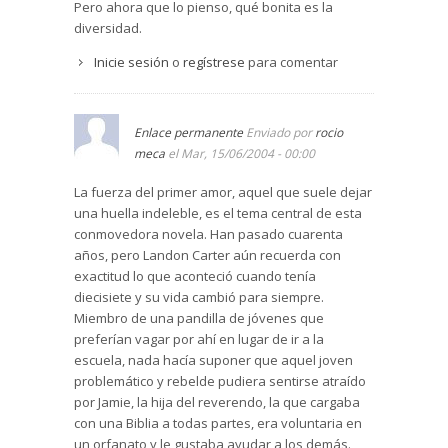
Pero ahora que lo pienso, qué bonita es la
diversidad.
Inicie sesión
o
regístrese
para comentar
Enlace permanente
Enviado por
rocio
meca
el Mar, 15/06/2004 - 00:00
La fuerza del primer amor, aquel que suele dejar
una huella indeleble, es el tema central de esta
conmovedora novela. Han pasado cuarenta
años, pero Landon Carter aún recuerda con
exactitud lo que aconteció cuando tenía
diecisiete y su vida cambió para siempre.
Miembro de una pandilla de jóvenes que
preferían vagar por ahí en lugar de ir a la
escuela, nada hacía suponer que aquel joven
problemático y rebelde pudiera sentirse atraído
por Jamie, la hija del reverendo, la que cargaba
con una Biblia a todas partes, era voluntaria en
un orfanato y le gustaba ayudar a los demás.