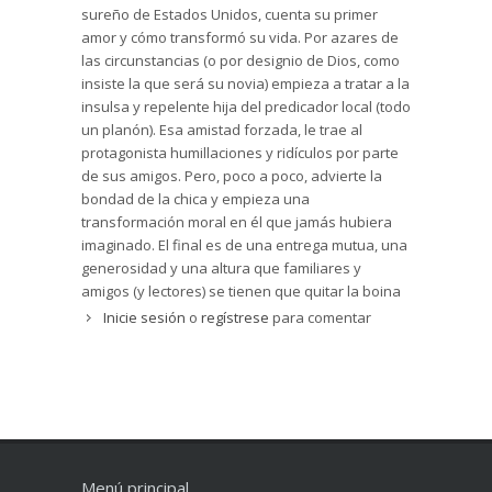
sureño de Estados Unidos, cuenta su primer
amor y cómo transformó su vida. Por azares de
las circunstancias (o por designio de Dios, como
insiste la que será su novia) empieza a tratar a la
insulsa y repelente hija del predicador local (todo
un planón). Esa amistad forzada, le trae al
protagonista humillaciones y ridículos por parte
de sus amigos. Pero, poco a poco, advierte la
bondad de la chica y empieza una
transformación moral en él que jamás hubiera
imaginado. El final es de una entrega mutua, una
generosidad y una altura que familiares y
amigos (y lectores) se tienen que quitar la boina
ante estos dos campeones del amor.
Inicie sesión
o
regístrese
para comentar
Me parece un libro muy recomendable para
primeros lectores (es muy breve y muy fácil), el
tema es melodramático pero no se cae de las
manos y presenta un ejemplo de noviazgo limpio
que no es frecuente encontrar en la novela
moderna (tampoco en las otras novelas de este
autor) y un interesante trasfondo religioso.
Menú principal