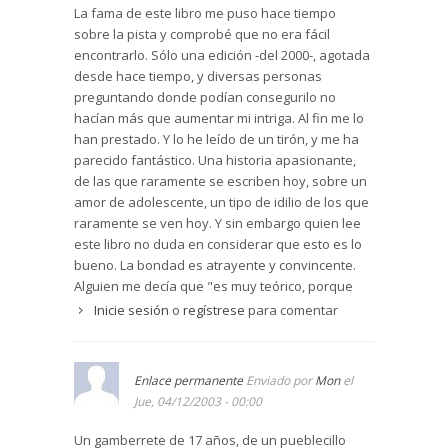
La fama de este libro me puso hace tiempo
sobre la pista y comprobé que no era fácil
encontrarlo. Sólo una edición -del 2000-, agotada
desde hace tiempo, y diversas personas
preguntando donde podían consegurilo no
hacían más que aumentar mi intriga. Al fin me lo
han prestado. Y lo he leído de un tirón, y me ha
parecido fantástico. Una historia apasionante,
de las que raramente se escriben hoy, sobre un
amor de adolescente, un tipo de idilio de los que
raramente se ven hoy. Y sin embargo quien lee
este libro no duda en considerar que esto es lo
bueno. La bondad es atrayente y convincente.
Alguien me decía que "es muy teórico, porque
hoy en día eso no se da". Y sin embargo a quien
Inicie sesión
o
regístrese
para comentar
lee el libro le queda la idea clara de que así
debían ser las cosas. No es un libro ñoño ni
sentimentaloide. Nos cuenta una historia de
Enlace permanente
Enviado por
Mon
el
amor y dolor en la que uno rie y llora, como nos
Jue, 04/12/2003 - 00:00
advierte el protagonista desde la introducción.
Un gamberrete de 17 años, de un pueblecillo