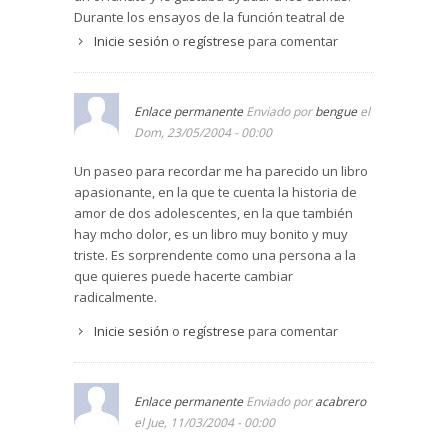
Durante los ensayos de la función teatral de
Navidad, Landon y Jamie entablan una
Inicie sesión
o
regístrese
para comentar
inesperada amistad que, poco a poco, va
derivando en verdadero amor. Sin embargo, la
joven esconde un secrto devastador que puede
Enlace permanente
Enviado por
bengue
el
frustrar la incipiente relación. Así pues,
Dom, 23/05/2004 - 00:00
atormentado por el aciago destino que se cierne
sobre Jamie, Landon tiene que tomar una
Un paseo para recordar me ha parecido un libro
decisión definitiva. Nicholas Sparks es sin duda
apasionante, en la que te cuenta la historia de
el autor que con mayor sensibilidad escribe
amor de dos adolescentes, en la que también
sobre los más profundos sentimientos humanos,
hay mcho dolor, es un libro muy bonito y muy
un tema reservado normalmente a las
triste. Es sorprendente como una persona a la
escritoras. El extraordinario éxito de sus dos
que quieres puede hacerte cambiar
anteriores novelas – El cuaderno de Noah y el
radicalmente.
Mensaje – se ha repetido con Un paso para
Inicie sesión
o
regístrese
para comentar
recordar, que ocupa desde hace meses uno de
los primeros puestos en la lista de libros más
vendidos de EE.UU.
Enlace permanente
Enviado por
acabrero
el Jue, 11/03/2004 - 00:00