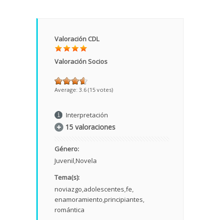
Valoración CDL
Valoración Socios
Average:
3.6
(
15
votes)
Interpretación
15 valoraciones
Género:
Juvenil
Novela
Tema(s):
noviazgo
adolescentes
fe
enamoramiento
principiantes
romántica