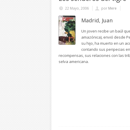
22 Mayo, 2006
por
Mere
Madrid, Juan
Un joven recibe un baúl qu
amazónica), envió desde Per
su hijo, ha muerto en un acc
contando sus peripecias en
recompensas, sus relaciones con las tri
selva americana.