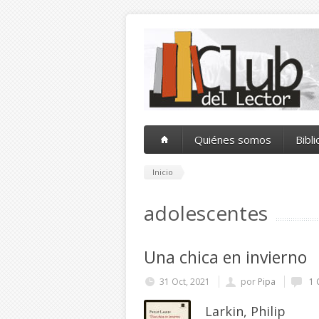
Pasar al contenido principal
Quiénes somos
Bibl
Inicio
adolescentes
Una chica en invierno
31 Oct, 2021
por
Pipa
1 
Larkin, Philip