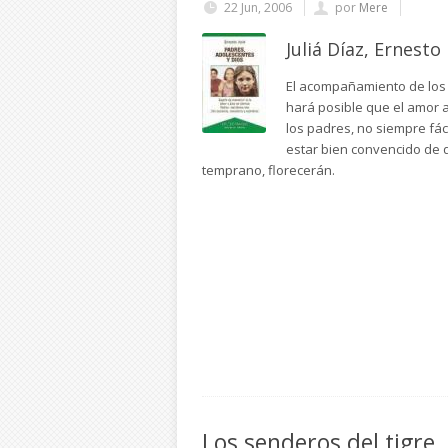
22 Jun, 2006
por
Mere
Juliá Díaz, Ernesto
El acompañamiento de los 
hará posible que el amor a
los padres, no siempre fá
estar bien convencido de q
temprano, florecerán.
Los senderos del tigre