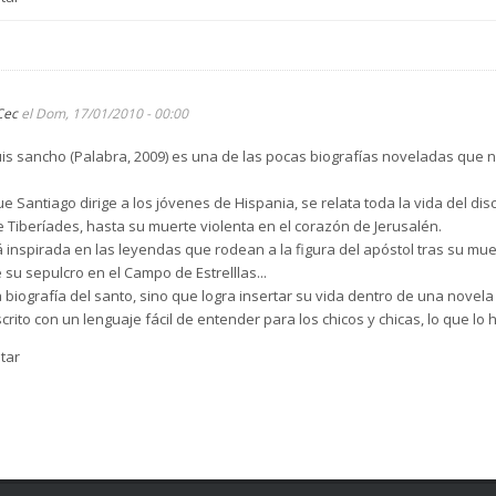
Cec
el Dom, 17/01/2010 - 00:00
uis sancho (Palabra, 2009) es una de las pocas biografías noveladas que n
que Santiago dirige a los jóvenes de Hispania, se relata toda la vida del di
 Tiberíades, hasta su muerte violenta en el corazón de Jerusalén.
á inspirada en las leyendas que rodean a la figura del apóstol tras su mue
 su sepulcro en el Campo de Estrelllas...
na biografía del santo, sino que logra insertar su vida dentro de una nove
escrito con un lenguaje fácil de entender para los chicos y chicas, lo que 
tar