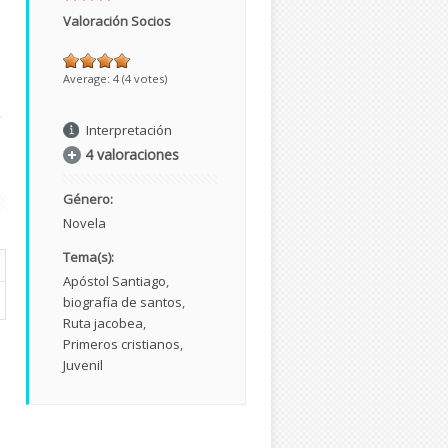
Valoración Socios
Average:
4
(
4
votes)
,
Interpretación
4 valoraciones
Género:
Novela
Tema(s):
Apóstol Santiago
biografía de santos
Ruta jacobea
Primeros cristianos
Juvenil