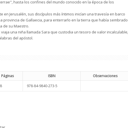
terrae", hasta los confines del mundo conocido en la época de los
e en Jerusalén, sus discípulos más íntimos inicían una travesía en barco
na provincia de Gallaecia, para enterrarlo en la tierra que había sembrado
na de su Maestro.
 viaja una niña llamada Sara que custodia un tesoro de valor incalculable
alabras del apóstol.
Páginas
ISBN
Observaciones
8
978-84-9840-273-5
tar