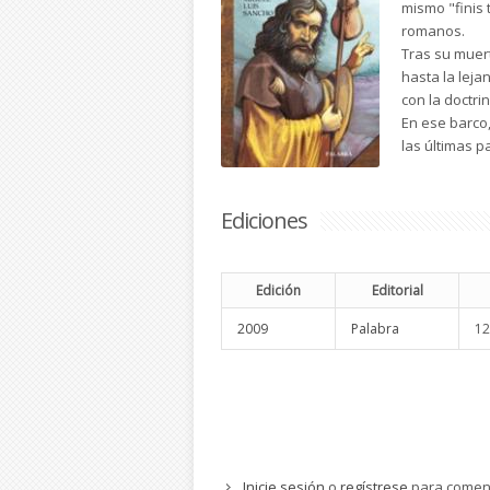
mismo "finis 
romanos.
Tras su muert
hasta la leja
con la doctri
En ese barco,
las últimas p
Ediciones
Edición
Editorial
2009
Palabra
12
Inicie sesión
o
regístrese
para comen