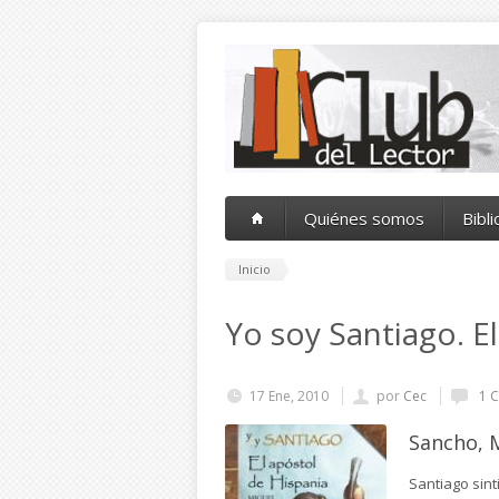
Pasar al contenido principal
Quiénes somos
Bibl
Inicio
Yo soy Santiago. E
17 Ene, 2010
por
Cec
1 C
Sancho, M
Santiago sint