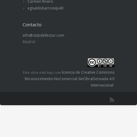
Carmen Rivero
egnaldobarrosvip40
Contacto
info@clubdellector.com
Madrid
licencia de Creative Commons
Este obra está bajo una
Reconocimiento-NoComercial-SinObraDerivada 4.0
Internacional
.