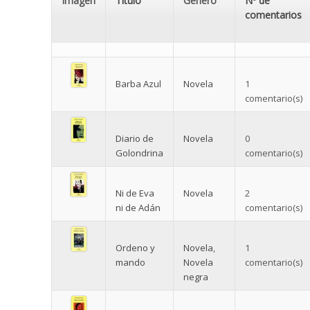
Imagen
Título
Género
Nº de
comentarios
Barba Azul
Novela
1
comentario(s)
Diario de
Novela
0
Golondrina
comentario(s)
Ni de Eva
Novela
2
ni de Adán
comentario(s)
Ordeno y
Novela
,
1
mando
Novela
comentario(s)
negra