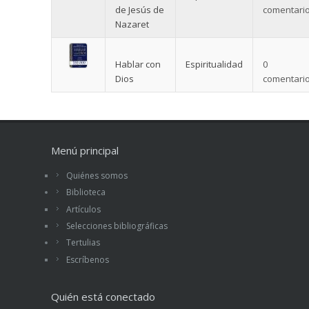
de Jesús de
comentario
Nazaret
Hablar con
Espiritualidad
0
Dios
comentario
Menú principal
Quiénes somos
Biblioteca
Artículos
Selecciones bibliográficas
Tertulias
Escríbenos
Quién está conectado