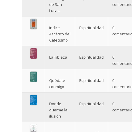
de San
comentario
Lucas.
Índice
Espiritualidad
0
Ascético del
comentario
Catecismo
La Tibieza
Espiritualidad
0
comentario
Quédate
Espiritualidad
0
conmigo
comentario
Donde
Espiritualidad
0
duerme la
comentario
ilusión