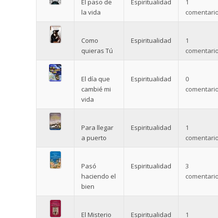
El paso de
Espiritualidad
1
la vida
comentario
Como
Espiritualidad
1
quieras Tú
comentario
El día que
Espiritualidad
0
cambié mi
comentario
vida
Para llegar
Espiritualidad
1
a puerto
comentario
Pasó
Espiritualidad
3
haciendo el
comentario
bien
El Misterio
Espiritualidad
1