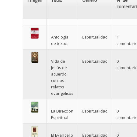
Imagen
Título
Género
Nº de
comentar
Antología
Espiritualidad
1
de textos
comentario
Vida de
Espiritualidad
0
Jesús de
comentario
acuerdo
con los
relatos
evangélicos
La Dirección
Espiritualidad
0
Espiritual
comentario
El Evangelio
Espiritualidad
0