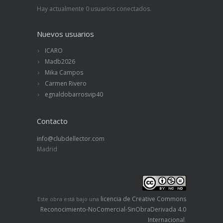
Hay actualmente 0 usuarios conectados.
Nuevos usuarios
ICARO
Madb2026
Mika Campos
Carmen Rivero
egnaldobarrosvip40
Contacto
info@clubdellector.com
Madrid
licencia de Creative Commons
Este obra está bajo una
Reconocimiento-NoComercial-SinObraDerivada 4.0
Internacional
.