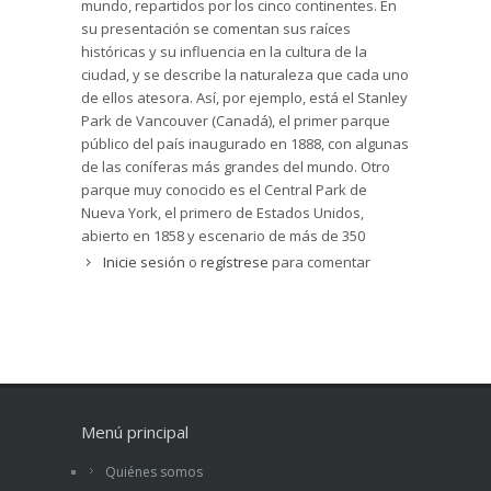
mundo, repartidos por los cinco continentes. En
su presentación se comentan sus raíces
históricas y su influencia en la cultura de la
ciudad, y se describe la naturaleza que cada uno
de ellos atesora. Así, por ejemplo, está el Stanley
Park de Vancouver (Canadá), el primer parque
público del país inaugurado en 1888, con algunas
de las coníferas más grandes del mundo. Otro
parque muy conocido es el Central Park de
Nueva York, el primero de Estados Unidos,
abierto en 1858 y escenario de más de 350
películas. En España, está el Parque de la
Inicie sesión
o
regístrese
para comentar
Ciutadella, antigua fortaleza militar, en la que
Antoni Gaudí diseñó la verja que rodea el
recinto. Y, por último, por sus peculiaridades,
destacamos el Hyde Park de Londres, creado en
1536 por Enrique VIII como coto de caza, que
abrió sus puertas al público de forma temprana
en 1637 y sigue perteneciendo a la familia real
Menú principal
inglesa.
Quiénes somos
Los textos son obra de Tania Graff (Avilés,