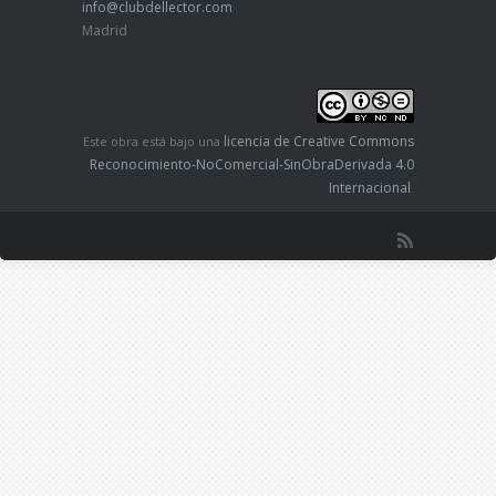
info@clubdellector.com
Madrid
licencia de Creative Commons
Este obra está bajo una
Reconocimiento-NoComercial-SinObraDerivada 4.0
Internacional
.