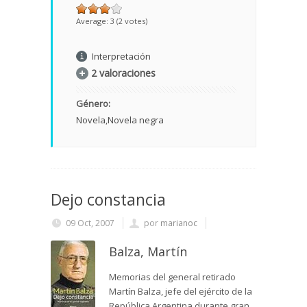
Average:
3
(
2
votes)
Interpretación
2 valoraciones
Género:
Novela
Novela negra
Dejo constancia
09 Oct, 2007
por
marianoc
Balza, Martín
Memorias del general retirado
Martín Balza, jefe del ejército de la
República Argentina durante gran