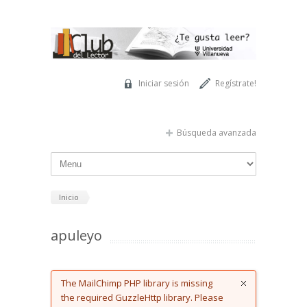
Pasar al contenido principal
Iniciar sesión
Regístrate!
Búsqueda avanzada
Inicio
apuleyo
Error message
The MailChimp PHP library is missing
the required GuzzleHttp library. Please