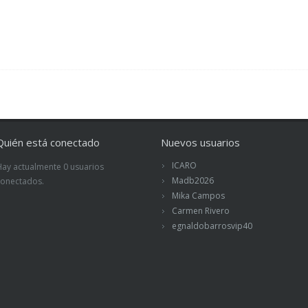
Quién está conectado
Nuevos usuarios
ICARO
Hay actualmente 0 usuarios
Madb2026
conectados.
Mika Campos
Carmen Rivero
egnaldobarrosvip40