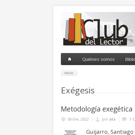
Pasar al contenido principal
Quiénes somos
Bibl
Inicio
Exégesis
Metodología exegética
06 Ene, 2022
por
aita
1 C
Guijarro, Santiago