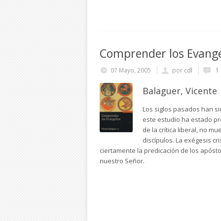
Comprender los Evange
07 Mayo, 2005
por
cdl
1 
Balaguer, Vicente
Los siglos pasados han si
este estudio ha estado pre
de la crítica liberal, no m
discípulos. La exégesis c
ciertamente la predicación de los apósto
nuestro Señor.