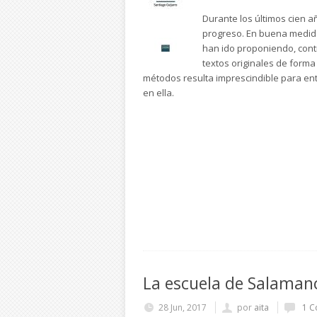
Durante los últimos cien a
progreso. En buena medida
han ido proponiendo, cont
textos originales de forma 
métodos resulta imprescindible para ente
en ella.
La escuela de Salamanc
28 Jun, 2017
por
aita
1 C