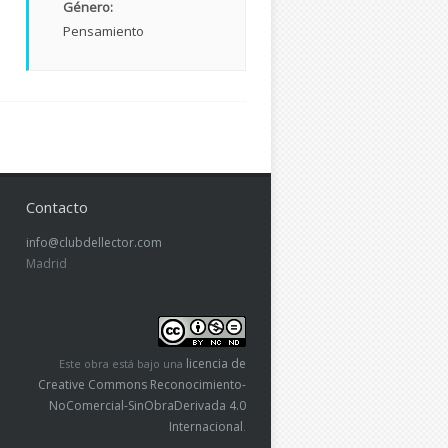
Género:
Pensamiento
Contacto
info@clubdellector.com
Madrid
licencia de
Este obra está bajo una
Creative Commons Reconocimiento-
NoComercial-SinObraDerivada 4.0
Internacional
.