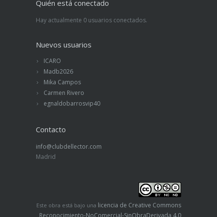
Quién está conectado
Hay actualmente 0 usuarios conectados.
Nuevos usuarios
ICARO
Madb2026
Mika Campos
Carmen Rivero
egnaldobarrosvip40
Contacto
info@clubdellector.com
Madrid
licencia de Creative Commons
Este obra está bajo una
Reconocimiento-NoComercial-SinObraDerivada 4.0