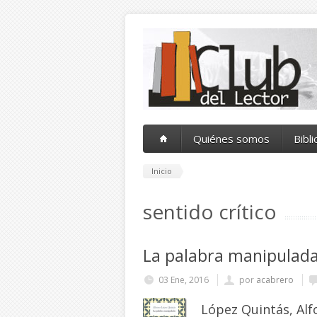
Pasar al contenido principal
Quiénes somos
Bibl
Inicio
sentido crítico
La palabra manipulad
03 Ene, 2016
por
acabrero
López Quintás, Alf