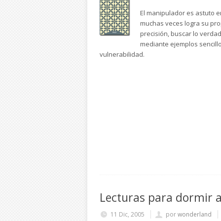
El manipulador es astuto e
muchas veces logra su prop
precisión, buscar lo verda
mediante ejemplos sencillo
vulnerabilidad.
Lecturas para dormir 
11 Dic, 2005
por
wonderland