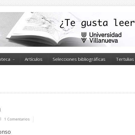
ioteca
Artículos
Selecciones bibliográficas
Tertulias
a
1 Comentarios
onso