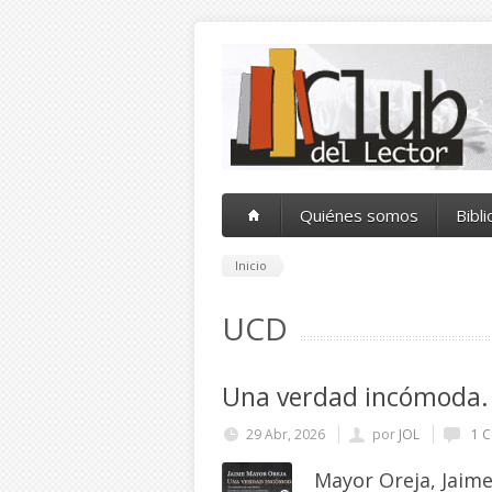
Pasar al contenido principal
Quiénes somos
Bibl
Inicio
UCD
Una verdad incómoda. 
29 Abr, 2026
por
JOL
1 C
Mayor Oreja, Jaim