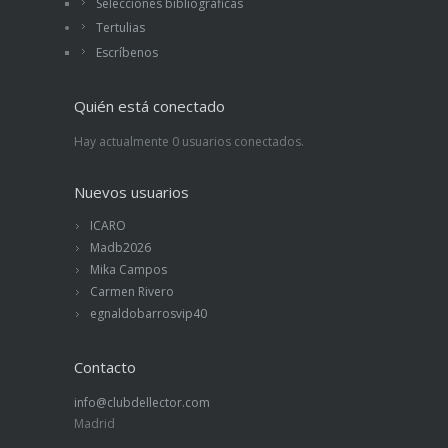
Selecciones bibliográficas
Tertulias
Escríbenos
Quién está conectado
Hay actualmente 0 usuarios conectados.
Nuevos usuarios
ICARO
Madb2026
Mika Campos
Carmen Rivero
egnaldobarrosvip40
Contacto
info@clubdellector.com
Madrid