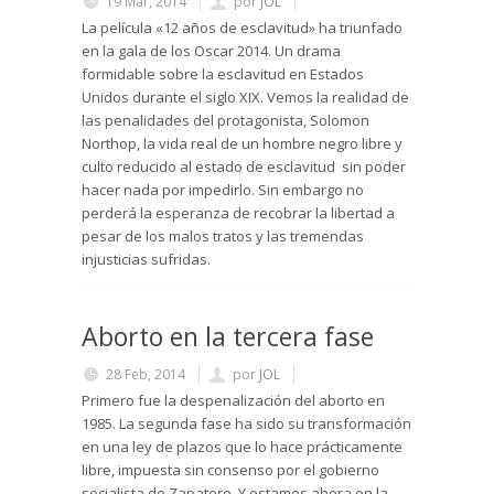
19 Mar, 2014
por
JOL
La película «12 años de esclavitud» ha triunfado
en la gala de los Oscar 2014. Un drama
formidable sobre la esclavitud en Estados
Unidos durante el siglo XIX. Vemos la realidad de
las penalidades del protagonista, Solomon
Northop, la vida real de un hombre negro libre y
culto reducido al estado de esclavitud sin poder
hacer nada por impedirlo. Sin embargo no
perderá la esperanza de recobrar la libertad a
pesar de los malos tratos y las tremendas
injusticias sufridas.
Aborto en la tercera fase
28 Feb, 2014
por
JOL
Primero fue la despenalización del aborto en
1985. La segunda fase ha sido su transformación
en una ley de plazos que lo hace prácticamente
libre, impuesta sin consenso por el gobierno
socialista de Zapatero. Y estamos ahora en la