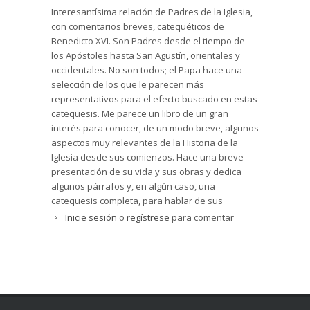
Interesantísima relación de Padres de la Iglesia,
con comentarios breves, catequéticos de
Benedicto XVI. Son Padres desde el tiempo de
los Apóstoles hasta San Agustín, orientales y
occidentales. No son todos; el Papa hace una
selección de los que le parecen más
representativos para el efecto buscado en estas
catequesis. Me parece un libro de un gran
interés para conocer, de un modo breve, algunos
aspectos muy relevantes de la Historia de la
Iglesia desde sus comienzos. Hace una breve
presentación de su vida y sus obras y dedica
algunos párrafos y, en algún caso, una
catequesis completa, para hablar de sus
doctrina. Creo que lo más difícil en este tema es
Inicie sesión
o
regístrese
para comentar
ser capaz de una síntesis representativa, y la
que hace Benedicto XVI me parece de un gran
interés para un público muy amplio.