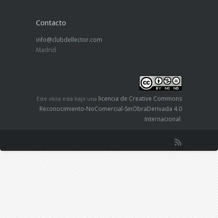
Contacto
info@clubdellector.com
Madrid
licencia de Creative Commons
Este obra está bajo una
Reconocimiento-NoComercial-SinObraDerivada 4.0
Internacional
.