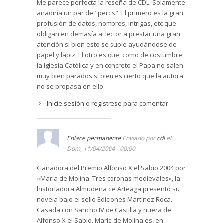
Me parece perfecta la reseña de CDL. Solamente
respetaron y se ayudaron a sobrellevar las
añadiría un par de "peros". El primero es la gran
insidias de la corte, las traiciones y todas las
profusión de datos, nombres, intrigas, etc que
dificultades que la reconquista de España
obligan en demasía al lector a prestar una gran
añadieron a su difícil situación. Por si fuera poco,
atención si bien esto se suple ayudándose de
Sancho murió a la edad de 37 años y dejó a su
papel y lapiz. El otro es que, como de costumbre,
hijo Fernando IV con siete años de edad. María
la Iglesia Católica y en concreto el Papa no salen
ocupó la regencia durante la minoría de su hijo y
muy bien parados si bien es cierto que la autora
supo mantener los desafíos que los cortesanos
no se propasa en ello.
y nobles le platearon. Con mucha prudencia y
Inicie sesión
o
regístrese
para comentar
sagacidad repartió favores que contentaban a
unos y castigaban a otros. Cuando Fernando IV
accedió al trono, María de Molina tuvo que sufrir
la falta de carácter de su hijo, sus
Enlace permanente
Enviado por
cdl
el
incomprensiones, su desconfianza provocada
Dom, 11/04/2004 - 00:00
por maledicencias interesadas de los
cortesanos. Con infinita paciencia trató de
Ganadora del Premio Alfonso X el Sabio 2004 por
solventar los errores fruto de la inexperiencia.
«María de Molina. Tres coronas medievales», la
Fernando IV, el emplazado, murió a los 27 años
historiadora Almudena de Arteaga presentó su
de unas fiebres, tras haber ocupado el trono 18
novela bajo el sello Ediciones Martínez Roca.
años. Dejaba un hijo, Alfonso, amamantado por
Casada con Sancho IV de Castilla y nuera de
su madre, Constanza, quien sólo le sobrevivió un
Alfonso X el Sabio, María de Molina es, en