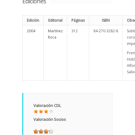
Ediciones
Edición
Editorial
Páginas
ISBN
Obse
2004
Martínez
312
84-270-3282-8
Subtí
Roca
coro
impe
Prem
Hist
Alfo
Sabi
Valoración CDL
Valoración Socios