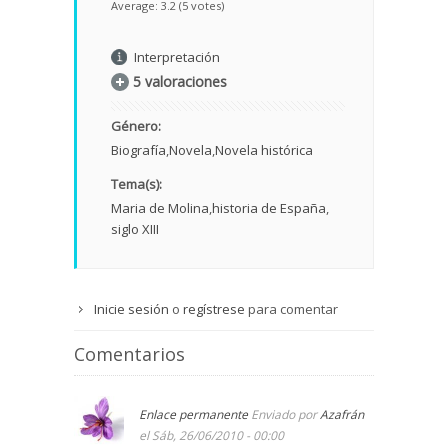
Average:
3.2
(
5
votes)
Interpretación
5 valoraciones
Género:
Biografía
Novela
Novela histórica
Tema(s):
Maria de Molina
historia de España
siglo XIII
Inicie sesión
o
regístrese
para comentar
Comentarios
Enlace permanente
Enviado por
Azafrán
el Sáb, 26/06/2010 - 00:00