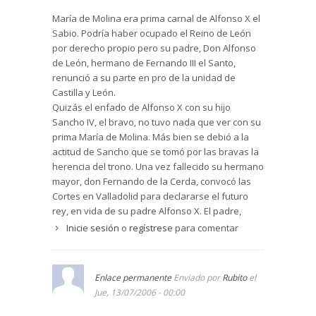
María de Molina era prima carnal de Alfonso X el
Sabio. Podría haber ocupado el Reino de León
por derecho propio pero su padre, Don Alfonso
de León, hermano de Fernando III el Santo,
renunció a su parte en pro de la unidad de
Castilla y León.
Quizás el enfado de Alfonso X con su hijo
Sancho IV, el bravo, no tuvo nada que ver con su
prima María de Molina. Más bien se debió a la
actitud de Sancho que se tomó por las bravas la
herencia del trono. Una vez fallecido su hermano
mayor, don Fernando de la Cerda, convocó las
Cortes en Valladolid para declararse el futuro
rey, en vida de su padre Alfonso X. El padre,
dolido por la actitud altanera del hijo, escribió al
Inicie sesión
o
regístrese
para comentar
Papa y le pidió que no concediese la dispensa
matrimonial para que tía, María de Molina, y
sobrino, Sancho IV, pudiesen legalizar su
Enlace permanente
Enviado por
Rubito
el
matrimonio y acceder al trono con pleno
Jue, 13/07/2006 - 00:00
derecho.
María y de Molina y Sancho IV se quisieron, se