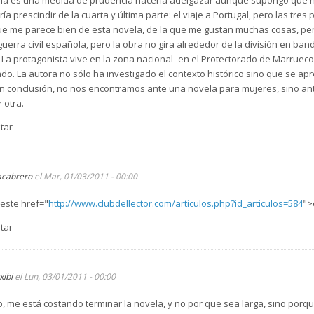
ía prescindir de la cuarta y última parte: el viaje a Portugal, pero las tre
 me parece bien de esta novela, de la que me gustan muchas cosas, pero
guerra civil española, pero la obra no gira alrededor de la división en band
a protagonista vive en la zona nacional -en el Protectorado de Marruecos
ado. La autora no sólo ha investigado el contexto histórico sino que se aprec
En conclusión, no nos encontramos ante una novela para mujeres, sino ant
 otra.
tar
acabrero
el Mar, 01/03/2011 - 00:00
 este
href="
http://www.clubdellector.com/articulos.php?id_articulos=584
">
tar
xibi
el Lun, 03/01/2011 - 00:00
 me está costando terminar la novela, y no por que sea larga, sino porqu