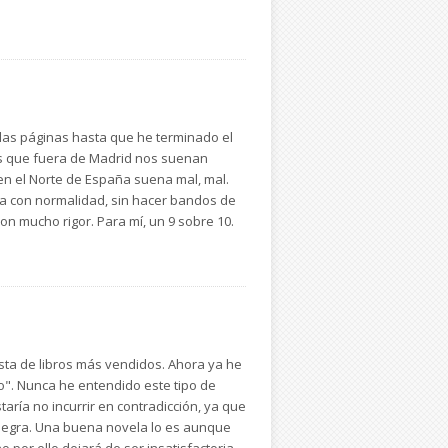
las páginas hasta que he terminado el
nes que fuera de Madrid nos suenan
 en el Norte de España suena mal, mal.
ola con normalidad, sin hacer bandos de
on mucho rigor. Para mí, un 9 sobre 10.
ista de libros más vendidos. Ahora ya he
do". Nunca he entendido este tipo de
taría no incurrir en contradicción, ya que
 negra. Una buena novela lo es aunque
or ello dejará de ser insatisfactoria.