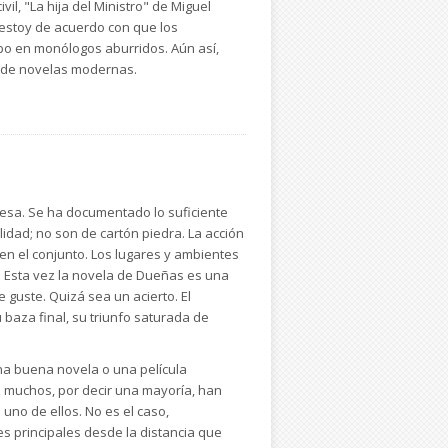
il, "La hija del Ministro" de Miguel
n estoy de acuerdo con que los
po en monólogos aburridos. Aún así,
ía de novelas modernas.
glesa. Se ha documentado lo suficiente
idad; no son de cartón piedra. La acción
 en el conjunto. Los lugares y ambientes
. Esta vez la novela de Dueñas es una
e guste. Quizá sea un acierto. El
baza final, su triunfo saturada de
na buena novela o una película
ro muchos, por decir una mayoría, han
uno de ellos. No es el caso,
 principales desde la distancia que