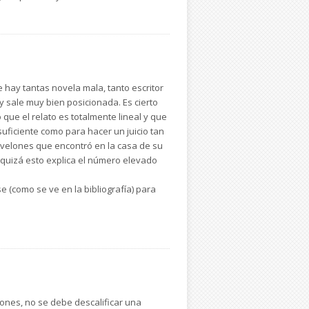
uación social.
 los condicionamientos con los que el
ce al lector en el entramado de
rosa.
siglo XX. Y por entonces –desde 1922
hay tantas novela mala, tanto escritor
y sale muy bien posicionada. Es cierto
s, si es que los hay, se podrían agrupar
que el relato es totalmente lineal y que
e la dictadura militar y por supuesto en
uficiente como para hacer un juicio tan
novelones que encontró en la casa de su
rán encuadradas por ese
a, quizá esto explica el número elevado
go. Todo es relativo.
 (como se ve en la bibliografía) para
ones, no se debe descalificar una