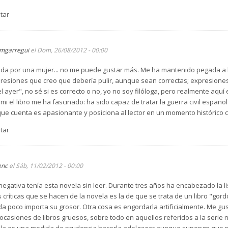
tar
mgarregui
el Dom, 26/08/2012 - 00:00
tada por una mujer... no me puede gustar más. Me ha mantenido pegada a 
expresiones que creo que debería pulir, aunque sean correctas; expresio
l ayer", no sé si es correcto o no, yo no soy filóloga, pero realmente aquí
mi el libro me ha fascinado: ha sido capaz de tratar la guerra civil españ
que cuenta es apasionante y posiciona al lector en un momento histórico c
tar
enc
el Sáb, 11/02/2012 - 00:00
negativa tenía esta novela sin leer. Durante tres años ha encabezado la l
 críticas que se hacen de la novela es la de que se trata de un libro "gor
rada poco importa su grosor. Otra cosa es engordarla artificialmente. Me gus
casiones de libros gruesos, sobre todo en aquellos referidos a la serie
la es una medida de prudencia hacerla adelgazar aunque supongo que no p