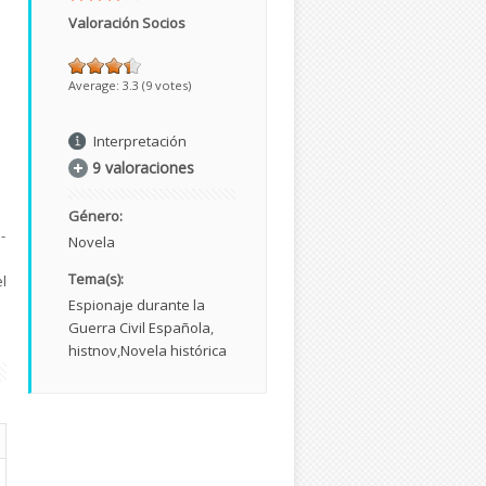
Valoración Socios
Average:
3.3
(
9
votes)
Interpretación
9 valoraciones
Género:
­
Novela
Tema(s):
l
Espionaje durante la
Guerra Civil Española
histnov
Novela histórica