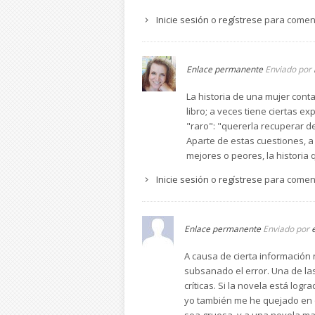
Inicie sesión
o
regístrese
para comen
Enlace permanente
Enviado por
La historia de una mujer con
libro; a veces tiene ciertas 
"raro": "quererla recuperar de
Aparte de estas cuestiones, a 
mejores o peores, la historia 
Inicie sesión
o
regístrese
para comen
Enlace permanente
Enviado por
A causa de cierta información 
subsanado el error. Una de las
críticas. Si la novela está log
yo también me he quejado en o
sea gruesa, y a una novela ma