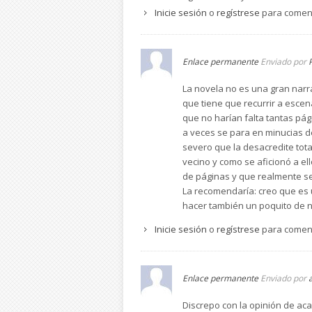
estos personajes proveniente
Inicie sesión
o
regístrese
para comen
De todos modos, la principal 
egoísmo ajeno la limita. Y co
La trama resulta entretenida 
Enlace permanente
Enviado por
vicisitudes de la protagonista
Ofrece al lector un panorama 
La novela no es una gran narr
hasta 1956– Marruecos tambi
que tiene que recurrir a escen
Los personajes mantienen una 
que no harían falta tantas pág
en torno a la “bondad” en la d
a veces se para en minucias d
contra de los países de Eje, d
severo que la desacredite tota
La amistad que surgirá entre 
vecino y como se aficionó a ell
convencionalismo político. En 
de páginas y que realmente se
La recomendaría: creo que es 
hacer también un poquito de no
Inicie sesión
o
regístrese
para comen
Enlace permanente
Enviado por
Discrepo con la opinión de ac