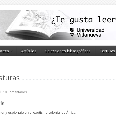
ioteca
Artículos
Selecciones bibliográficas
Tertulias
sturas
10 Comentarios
ía
r y espionaje en el exotismo colonial de África.