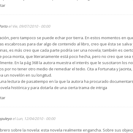
s de las capas sociales bajas aportan una expresividad acorde con su sit
tar
ayuda de Sira será sus propias ganas de superarse, de luchar por superar
nsigue sus metas, una a una.
al lector y razonablemente “posible”. Lo mejor es que con facilidad introdu
Porto
el Vie, 09/07/2010 - 00:00
 y provoca el deseo de conocer el final de tanta situación convulsa y pelig
de la situación histórica, social y económica de la España de la mitad del 
ación, pero tampoco se puede echar por tierra. En estos momentos en que 
én era España.
as escabrosas para dar algo de contenido al libro, creo que ésta se salva 
línea de conducta limitadas por las posibilidades económicas. Los ideale
inas, es más creo que cada parte podría ser una novela; también es cierto 
efensa de los ideales políticos de la democracia y por lo tanto en contra d
e poca monta, que literariamente está poco hecha, pero no creo que sea s
e inspiración nazi.
lmente. En la pág 368 la autora muestra el interés que le suscitaron los 
Sira y Rosalinda Fox o la de Sira y Marcus Logan, el espía británico, esta
os por no tener otro medio de remediar el tedio. Cita a Fortunata y Jacint
las demás relaciones tendrá cabida la traición y la deslealtad, el doble jue
a un novelón en su longitud.
una lectura de pasatiempo en la que la autora ha procurado documentarse
vela histórica y para dotarla de una cierta trama de intriga
tar
apuleyo
el Lun, 12/04/2010 - 00:00
abrero sobre la novela: esta novela realmente engancha. Sobre sus objeci