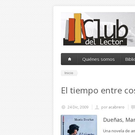
Pasar al contenido principal
Quiénes somos
Bibl
Inicio
El tiempo entre co
24 Dic, 2009
por
acabrero
Dueñas, Mar
Una novela de amo