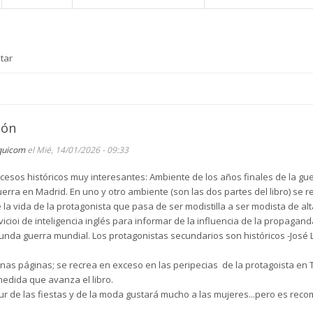
tar
ión
quicom
el Mié, 14/01/2026 - 09:33
cesos históricos muy interesantes: Ambiente de los años finales de la gu
ra en Madrid. En uno y otro ambiente (son las dos partes del libro) se re
e la vida de la protagonista que pasa de ser modistilla a ser modista de al
vicioi de inteligencia inglés para informar de la influencia de la propaga
gunda guerra mundial. Los protagonistas secundarios son históricos -José L
nas páginas; se recrea en exceso en las peripecias de la protagoista en T
edida que avanza el libro.
our de las fiestas y de la moda gustará mucho a las mujeres...pero es rec