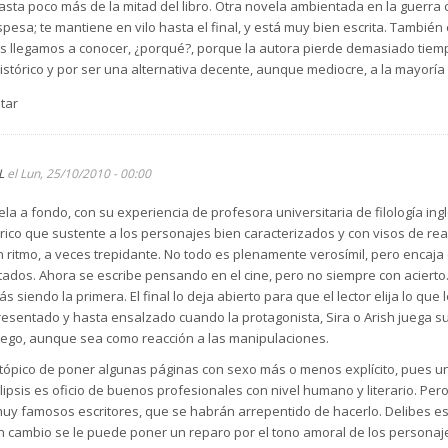
asta poco más de la mitad del libro. Otra novela ambientada en la guerra civ
pesa; te mantiene en vilo hasta el final, y está muy bien escrita. Tambié
es llegamos a conocer, ¿porqué?, porque la autora pierde demasiado tiem
histórico y por ser una alternativa decente, aunque mediocre, a la mayor
tar
L
el Lun, 25/10/2010 - 00:00
la a fondo, con su experiencia de profesora universitaria de filología in
rico que sustente a los personajes bien caracterizados y con visos de real
n ritmo, a veces trepidante. No todo es plenamente verosímil, pero encaja
ados. Ahora se escribe pensando en el cine, pero no siempre con acierto
siendo la primera. El final lo deja abierto para que el lector elija lo que l
sentado y hasta ensalzado cuando la protagonista, Sira o Arish juega su 
o ego, aunque sea como reacción a las manipulaciones.
 tópico de poner algunas páginas con sexo más o menos explícito, pues u
lipsis es oficio de buenos profesionales con nivel humano y literario. Pe
muy famosos escritores, que se habrán arrepentido de hacerlo. Delibes es 
cambio se le puede poner un reparo por el tono amoral de los personajes