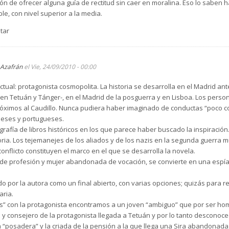
ón de ofrecer alguna guía de rectitud sin caer en moralina. Eso lo saben h
, con nivel superior a la media.
tar
Azafrán
el Vie, 24/09/2010 - 00:00
ctual: protagonista cosmopolita. La historia se desarrolla en el Madrid ante
n Tetuán y Tánger-, en el Madrid de la posguerra y en Lisboa. Los person
próximos al Caudillo. Nunca pudiera haber imaginado de conductas “poco c
leses y portugueses.
grafía de libros históricos en los que parece haber buscado la inspiración
toria. Los tejemanejes de los aliados y de los nazis en la segunda guerra m
onflicto constituyen el marco en el que se desarrolla la novela.
a de profesión y mujer abandonada de vocación, se convierte en una espía
ido por la autora como un final abierto, con varias opciones; quizás para re
aria.
s” con la protagonista encontramos a un joven “ambiguo” que por ser hom
e y consejero de la protagonista llegada a Tetuán y por lo tanto desconoce
 “posadera” y la criada de la pensión a la que llega una Sira abandonada