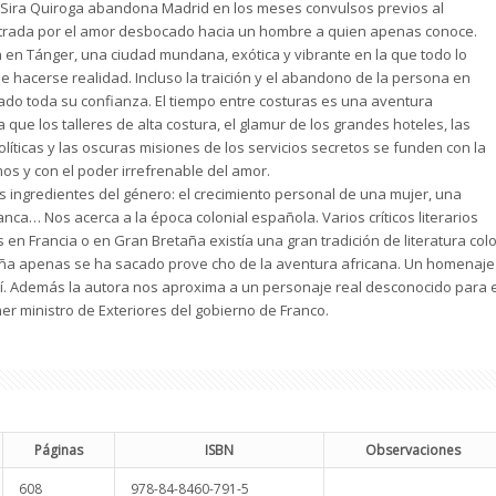
 Sira Quiroga abandona Madrid en los meses convulsos previos al
trada por el amor desbocado hacia un hombre a quien apenas conoce.
n en Tánger, una ciudad mundana, exótica y vibrante en la que todo lo
 hacerse realidad. Incluso la traición y el abandono de la persona en
ado toda su confianza. El tiempo entre costuras es una aventura
 que los talleres de alta costura, el glamur de los grandes hoteles, las
líticas y las oscuras misiones de los servicios secretos se funden con la
os y con el poder irrefrenable del amor.
 ingredientes del género: el crecimiento personal de una mujer, una
ca… Nos acerca a la época colonial española. Varios críticos literarios
n Francia o en Gran Bretaña existía una gran tradición de literatura colo
España apenas se ha sacado prove­ cho de la aventura africana. Un homenaje
lí. Además la autora nos aproxima a un personaje real desconocido para e
mer ministro de Exteriores del gobierno de Franco.
Páginas
ISBN
Observaciones
608
978-84-8460-791-5