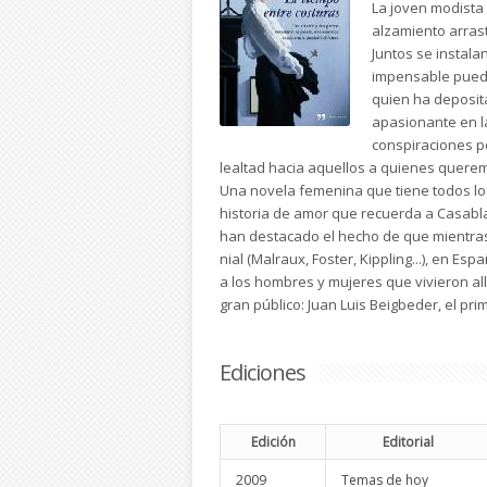
La joven modista
alzamiento arras
Juntos se instala
impensable puede
quien ha deposit
apasionante en la
conspiraciones po
lealtad hacia aquellos a quienes querem
Una novela femenina que tiene todos los
historia de amor que recuerda a Casablan
han destacado el hecho de que mientras e
nial (Malraux, Foster, Kippling...), en 
a los hombres y mujeres que vivieron al
gran público: Juan Luis Beigbeder, el pri
Ediciones
Edición
Editorial
2009
Temas de hoy