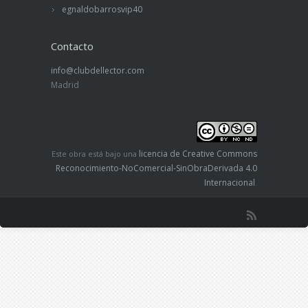
egnaldobarrosvip40
Contacto
info@clubdellector.com
Madrid
licencia de Creative Commons
Este obra está bajo una
Reconocimiento-NoComercial-SinObraDerivada 4.0
Internacional
.