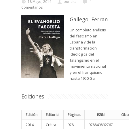
18 Mayo, 2014
por
aita
1
Comentarios
Gallego, Ferran
Un completo análisis
del fascismo en
España y de la
transformación
ideológica del
falangismo en el
movimiento nacional
y en el franquismo
hasta 1950.Ga
Ediciones
Edición
Editorial
Páginas
ISBN
Obse
2014
Crítica
978
978849892767