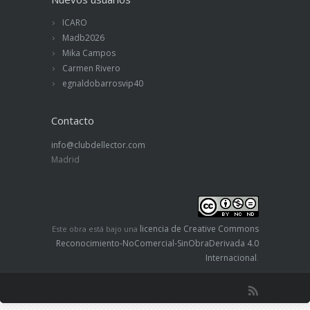
ICARO
Madb2026
Mika Campos
Carmen Rivero
egnaldobarrosvip40
Contacto
info@clubdellector.com
Madrid
licencia de Creative Commons
Este obra está bajo una
Reconocimiento-NoComercial-SinObraDerivada 4.0
Internacional
.