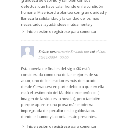
grandeza de espíritu, y también con sus
defectos, que hace calar hondo en la condición
humana. Misericordia plantea con gran claridad y
llaneza la solidaridad y la caridad de los más
necesitados, ayudándose mutuamente y
acudiendo a subsanar las necesidades más
Inicie sesión
o
regístrese
para comentar
apremiantes.
Enlace permanente
Enviado por
cdl
el Lun,
Por contraste pone de relieve el egoísmo y la
29/11/2004 - 00:00
bajeza de los más pudientes que una vez
satisfechas sus necesidades más apremiantes,
Esta novela de finales del siglo XIX está
en su cicatería, faltan a la justicia y a la caridad
considerada como una de las mejores de su
(no hay justicia sin caridad), mostrando una falsa
autor, uno de los escritores más destacado
dignidad por su origen y posición social,
desde Cervantes: en parte debido a que en ella
desprecian cuando no les hace falta a los más
está el testimonio del Madrid decimonónico (
humildes.
Imagen de la vida es la novela’), pero también
porque aparece una prosa más moderna
impregnada del peculiar estilo galdosiano.
Sin pretensiones, Misericordia, es un alegato
donde el humor y la ironía están presentes.
social en favor de los más necesitados.
Inicie sesión
o
regístrese
para comentar