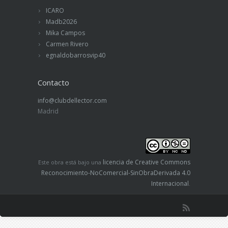
ICARO
Madb2026
Mika Campos
Carmen Rivero
egnaldobarrosvip40
Contacto
info@clubdellector.com
Madrid
licencia de Creative Commons
Este obra está bajo una
Reconocimiento-NoComercial-SinObraDerivada 4.0
Internacional
.